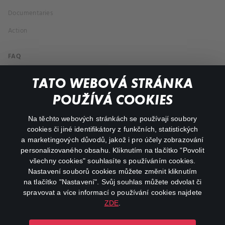
Documentaries
Action
FAQ
My profile
TATO WEBOVÁ STRÁNKA
Important links
POUŽÍVÁ COOKIES
Na těchto webových stránkách se používají soubory
facebook
instagram
cookies či jiné identifikátory z funkčních, statistických
a marketingových důvodů, jakož i pro účely zobrazování
personalizovaného obsahu. Kliknutím na tlačítko "Povolit
youtube
všechny cookies" souhlasíte s používáním cookies.
Nastavení souborů cookies můžete změnit kliknutím
na tlačítko "Nastavení". Svůj souhlas můžete odvolat či
spravovat a více informací o používání cookies najdete
ZDE
.