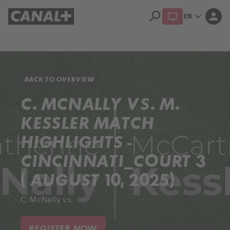
search
expand_more
person
EN
Library
Apple TV+
BACK TO OVERVIEW
C. MCNALLY VS. M.
KESSLER MATCH
HIGHLIGHTS -
CINCINNATI_COURT 3
( AUGUST 10, 2025)
C. McNally vs.
REGISTER NOW