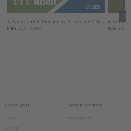
keyboard_arrow_right
A. Krunic and A. Danilina vs. P. Hon and K. Muchova Match Highlights - BEIJING_Capital Group Diamond ( October 02, 2025)
Film
2025
Sport
Film
2026
Films & Series
Terms & Conditions
Drama
Privacy policy
Comedy