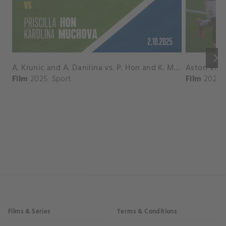
keyboard_arrow_right
A. Krunic and A. Danilina vs. P. Hon and K. Muchova Match Highlights - BEIJING_Capital Group Diamond ( October 02, 2025)
Film
2025
Sport
Film
2026
Films & Series
Terms & Conditions