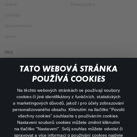
Drama
Privacy policy
Comedy
Documentaries
Action
FAQ
My profile
TATO WEBOVÁ STRÁNKA
Important links
POUŽÍVÁ COOKIES
Na těchto webových stránkách se používají soubory
facebook
instagram
cookies či jiné identifikátory z funkčních, statistických
a marketingových důvodů, jakož i pro účely zobrazování
personalizovaného obsahu. Kliknutím na tlačítko "Povolit
youtube
všechny cookies" souhlasíte s používáním cookies.
Nastavení souborů cookies můžete změnit kliknutím
na tlačítko "Nastavení". Svůj souhlas můžete odvolat či
spravovat a více informací o používání cookies najdete