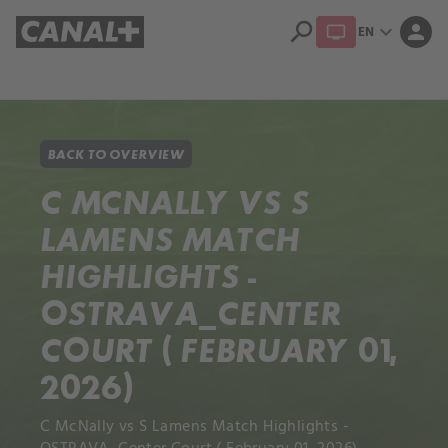
search
expand_more
person
EN
Library
Apple TV+
BACK TO OVERVIEW
C MCNALLY VS S
LAMENS MATCH
HIGHLIGHTS -
OSTRAVA_CENTER
COURT ( FEBRUARY 01,
2026)
C McNally vs S Lamens Match Highlights -