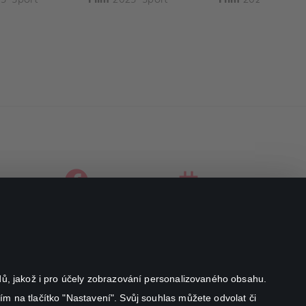
facebook
instagram
youtube
odů, jakož i pro účely zobrazování personalizovaného obsahu.
ím na tlačítko "Nastavení". Svůj souhlas můžete odvolat či