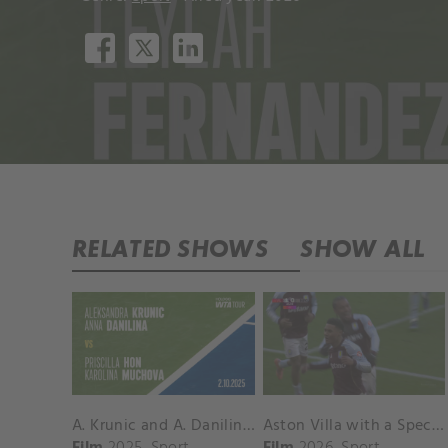
RELATED SHOWS
SHOW ALL
A. Krunic and A. Danilina vs. P. Hon and K. Muchova Match Highlights - BEIJING_Capital Group Diamond ( October 02, 2025)
Aston Villa with a Spectacular Goal vs. Nottingham Forest
Film
2025
Sport
Film
2026
Sport