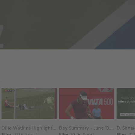
Ollie Watkins Highlights vs. Southampton
Day Summary - June 13, 2025
Film
2025
Sport
Film
2025
Sport
Film
202