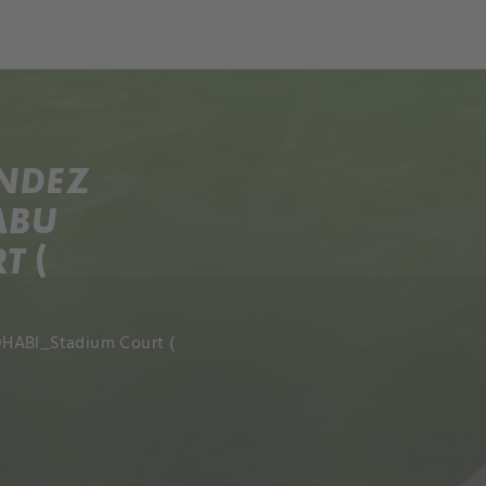
ANDEZ
ABU
T (
DHABI_Stadium Court (