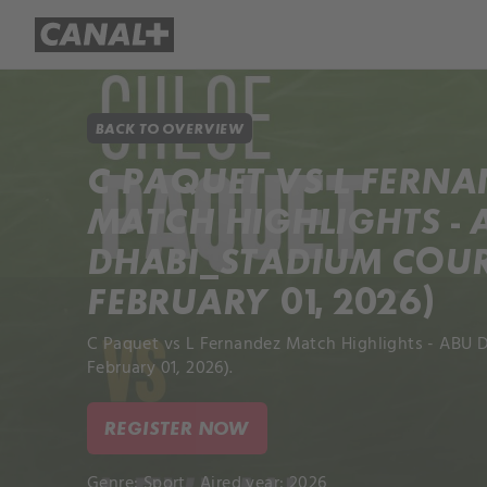
Library
Apple TV+
BACK TO OVERVIEW
C PAQUET VS L FERN
MATCH HIGHLIGHTS - 
DHABI_STADIUM COUR
FEBRUARY 01, 2026)
C Paquet vs L Fernandez Match Highlights - ABU 
February 01, 2026).
REGISTER NOW
Genre:
Sport
Aired year: 2026