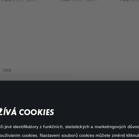
FAQ
My profile
Important links
ÍVÁ COOKIES
 jiné identifikátory z funkčních, statistických a marketingových dův
 používáním cookies. Nastavení souborů cookies můžete změnit kliknut