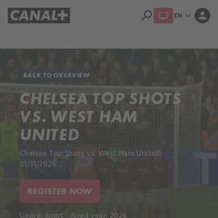
search
expand_more
person
EN
Library
Apple TV+
BACK TO OVERVIEW
CHELSEA TOP SHOTS
VS. WEST HAM
UNITED
Chelsea Top Shots vs. West Ham United,
01/31/2026.
REGISTER NOW
Genre:
Sport
Aired year: 2026