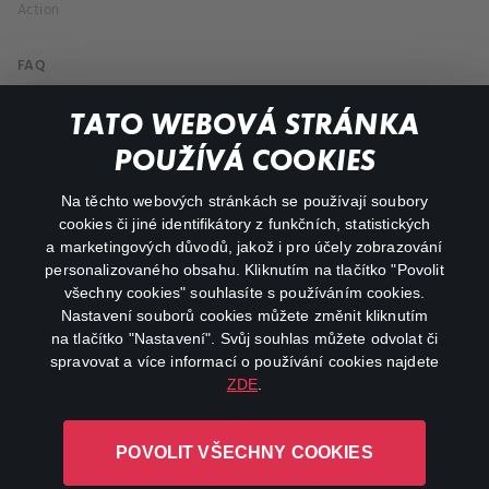
Action
FAQ
My profile
TATO WEBOVÁ STRÁNKA
Important links
POUŽÍVÁ COOKIES
Na těchto webových stránkách se používají soubory
facebook
instagram
cookies či jiné identifikátory z funkčních, statistických
a marketingových důvodů, jakož i pro účely zobrazování
personalizovaného obsahu. Kliknutím na tlačítko "Povolit
youtube
všechny cookies" souhlasíte s používáním cookies.
Nastavení souborů cookies můžete změnit kliknutím
na tlačítko "Nastavení". Svůj souhlas můžete odvolat či
spravovat a více informací o používání cookies najdete
ZDE
.
Canal+ Luxembourg S. à r.l. se sídlem Rue Albert Borschette 4,
L-1246 Luxembourg R.C.S.
POVOLIT VŠECHNY COOKIES
Luxembourg: B 87.905