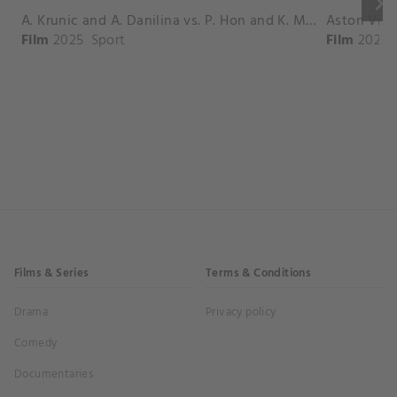
keyboard_arrow_right
A. Krunic and A. Danilina vs. P. Hon and K. Muchova Match Highlights - BEIJING_Capital Group Diamond ( October 02, 2025)
Film
2025
Sport
Film
2026
Films & Series
Terms & Conditions
Drama
Privacy policy
Comedy
Documentaries