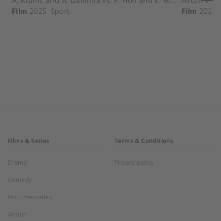
A. Krunic and A. Danilina vs. P. Hon and K. Muchova Match Highlights - BEIJING_Capital Group Diamond ( October 02, 2025)
Film
2025
Sport
Film
2026
Films & Series
Terms & Conditions
Drama
Privacy policy
Comedy
Documentaries
Action