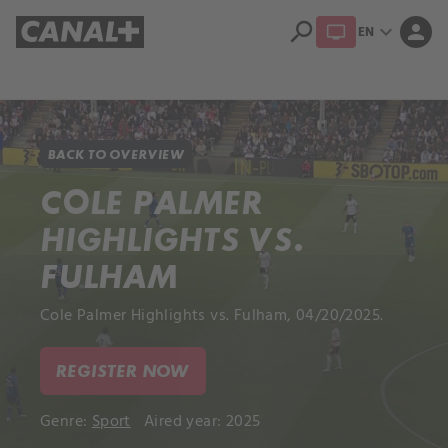
search
expand_more
person
EN
Library
Apple TV+
BACK TO OVERVIEW
COLE PALMER
HIGHLIGHTS VS.
FULHAM
Cole Palmer Highlights vs. Fulham, 04/20/2025.
REGISTER NOW
Genre:
Sport
Aired year: 2025