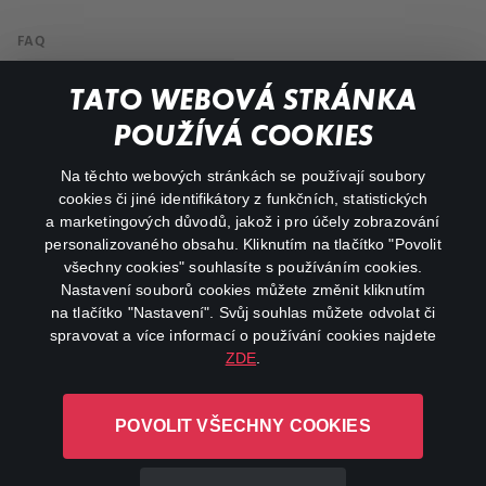
FAQ
My profile
TATO WEBOVÁ STRÁNKA
Important links
POUŽÍVÁ COOKIES
Na těchto webových stránkách se používají soubory
facebook
instagram
cookies či jiné identifikátory z funkčních, statistických
a marketingových důvodů, jakož i pro účely zobrazování
personalizovaného obsahu. Kliknutím na tlačítko "Povolit
youtube
všechny cookies" souhlasíte s používáním cookies.
Nastavení souborů cookies můžete změnit kliknutím
na tlačítko "Nastavení". Svůj souhlas můžete odvolat či
spravovat a více informací o používání cookies najdete
ZDE
.
Canal+ Luxembourg S. à r.l. se sídlem Rue Albert Borschette 4,
L-1246 Luxembourg R.C.S.
POVOLIT VŠECHNY COOKIES
Luxembourg: B 87.905
All rights reserved