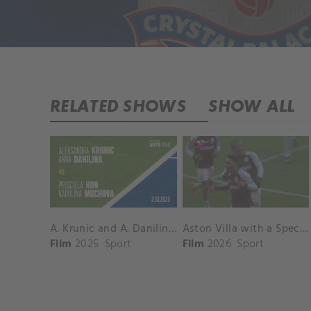
RELATED SHOWS
SHOW ALL
A. Krunic and A. Danilina vs. P. Hon and K. Muchova Match Highlights - BEIJING_Capital Group Diamond ( October 02, 2025)
Aston Villa with a Spectacular Goal vs. Nottingham Forest
Film
2025
Sport
Film
2026
Sport