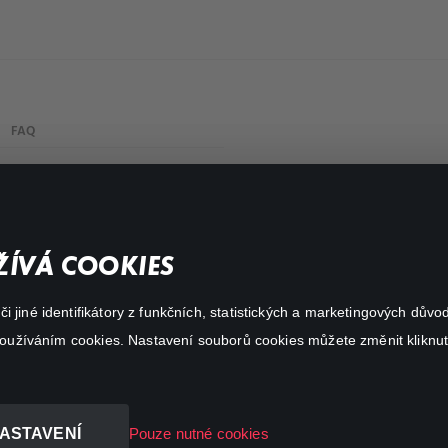
FAQ
My profile
Important links
ÍVÁ COOKIES
 jiné identifikátory z funkčních, statistických a marketingových dův
 používáním cookies. Nastavení souborů cookies můžete změnit kliknut
ASTAVENÍ
Pouze nutné cookies