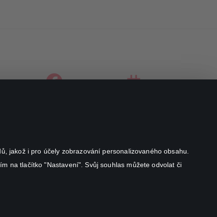
facebook
instagram
youtube
odů, jakož i pro účely zobrazování personalizovaného obsahu.
ím na tlačítko "Nastavení". Svůj souhlas můžete odvolat či
Canal+ Luxembourg S. à r.l. se sídlem Rue Albert Borschette 4,
L-1246 Luxembourg R.C.S.
Luxembourg: B 87.905
All rights reserved