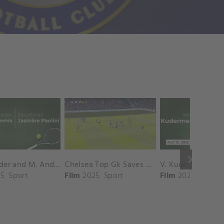
keyboard_arrow_right
D. Shnaider and M. Andreeva vs. S. Errani and J. Paolini Match Highlights - ROME_Campo Centrale ( May 16, 2025)
Chelsea Top Gk Saves vs. Crystal Palace
5
Sport
Film
2025
Sport
Film
2025
Sport