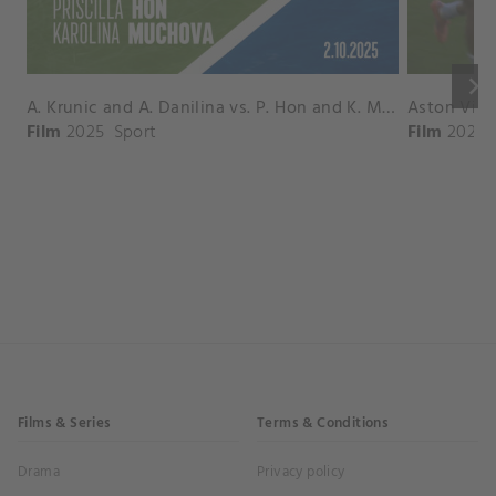
keyboard_arrow_right
A. Krunic and A. Danilina vs. P. Hon and K. Muchova Match Highlights - BEIJING_Capital Group Diamond ( October 02, 2025)
Film
2025
Sport
Film
2026
Films & Series
Terms & Conditions
Drama
Privacy policy