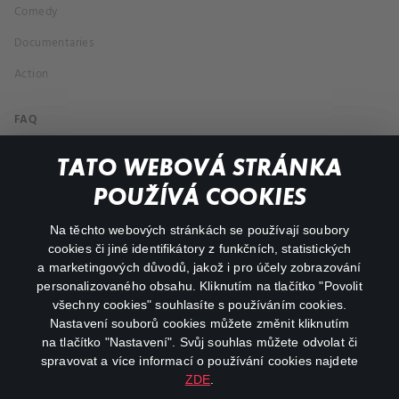
Comedy
Documentaries
Action
FAQ
My profile
TATO WEBOVÁ STRÁNKA
Important links
POUŽÍVÁ COOKIES
Na těchto webových stránkách se používají soubory
facebook
instagram
cookies či jiné identifikátory z funkčních, statistických
a marketingových důvodů, jakož i pro účely zobrazování
personalizovaného obsahu. Kliknutím na tlačítko "Povolit
youtube
všechny cookies" souhlasíte s používáním cookies.
Nastavení souborů cookies můžete změnit kliknutím
na tlačítko "Nastavení". Svůj souhlas můžete odvolat či
spravovat a více informací o používání cookies najdete
ZDE
.