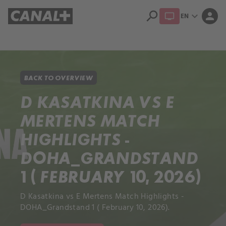
search
expand_more
person
EN
Library
Apple TV+
BACK TO OVERVIEW
D KASATKINA VS E
MERTENS MATCH
HIGHLIGHTS -
DOHA_GRANDSTAND
1 ( FEBRUARY 10, 2026)
D Kasatkina vs E Mertens Match Highlights -
DOHA_Grandstand 1 ( February 10, 2026).