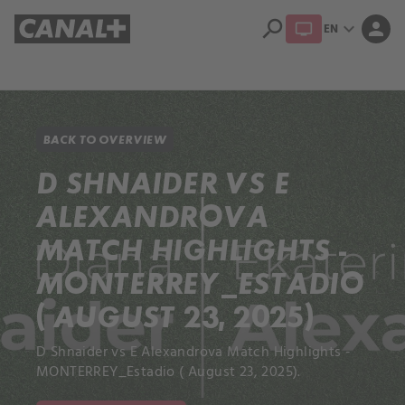
search
expand_more
person
EN
Library
Apple TV+
BACK TO OVERVIEW
D SHNAIDER VS E
ALEXANDROVA
MATCH HIGHLIGHTS -
MONTERREY_ESTADIO
( AUGUST 23, 2025)
D Shnaider vs E Alexandrova Match Highlights -
MONTERREY_Estadio ( August 23, 2025).