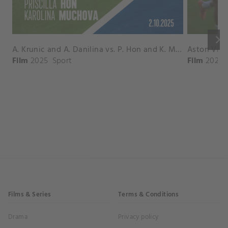
keyboard_arrow_right
A. Krunic and A. Danilina vs. P. Hon and K. Muchova Match Highlights - BEIJING_Capital Group Diamond ( October 02, 2025)
Film
2025
Sport
Film
2026
Films & Series
Terms & Conditions
Drama
Privacy policy