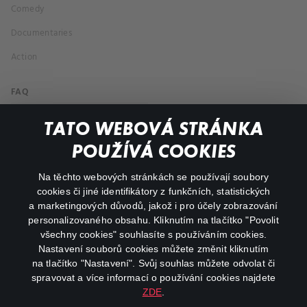
Comedy
Documentaries
Action
FAQ
My profile
TATO WEBOVÁ STRÁNKA
Important links
POUŽÍVÁ COOKIES
Na těchto webových stránkách se používají soubory
facebook
instagram
cookies či jiné identifikátory z funkčních, statistických
a marketingových důvodů, jakož i pro účely zobrazování
personalizovaného obsahu. Kliknutím na tlačítko "Povolit
youtube
všechny cookies" souhlasíte s používáním cookies.
Nastavení souborů cookies můžete změnit kliknutím
na tlačítko "Nastavení". Svůj souhlas můžete odvolat či
spravovat a více informací o používání cookies najdete
ZDE
.