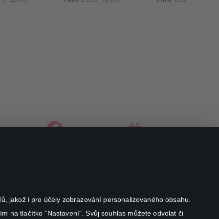
facebook
instagram
youtube
odů, jakož i pro účely zobrazování personalizovaného obsahu.
ím na tlačítko "Nastavení". Svůj souhlas můžete odvolat či