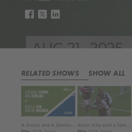
RELATED SHOWS
SHOW ALL
A. Krunic and A. Danilina vs. P. Hon and K. Muchova Match Highlights - BEIJING_Capital Group Diamond ( October 02, 2025)
Aston Villa with a Spectacular Goal vs. Nottingham Forest
Film
2025
Sport
Film
2026
Sport