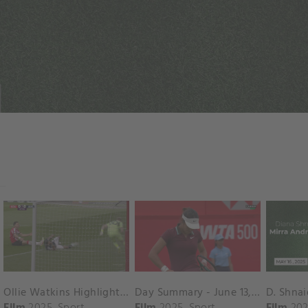
Ollie Watkins Highlights vs. Southampton
Day Summary - June 13, 2025
Film
2025
Sport
Film
2025
Sport
Film
202