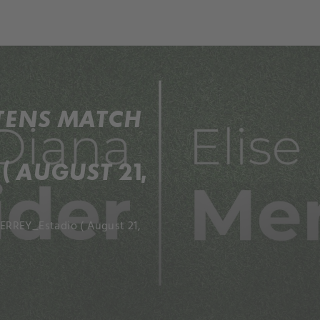
RTENS MATCH
 AUGUST 21,
ERREY_Estadio ( August 21,