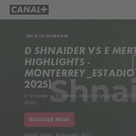
Library
Apple TV+
BACK TO OVERVIEW
D SHNAIDER VS E ME
HIGHLIGHTS -
MONTERREY_ESTADIO (
2025)
D Shnaider vs E Mertens Match Highlights - MONT
2025).
REGISTER NOW
Genre:
Sport
Aired year: 2025