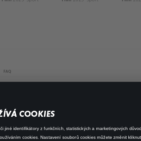
FAQ
My profile
Important links
ÍVÁ COOKIES
 jiné identifikátory z funkčních, statistických a marketingových dův
 používáním cookies. Nastavení souborů cookies můžete změnit kliknut