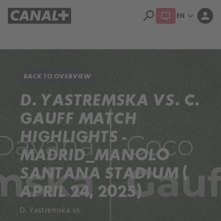
search
expand_more
person
EN
Library
Apple TV+
BACK TO OVERVIEW
D. YASTREMSKA VS. C.
GAUFF MATCH
HIGHLIGHTS -
MADRID_MANOLO
SANTANA STADIUM (
APRIL 24, 2025)
D. Yastremska vs.