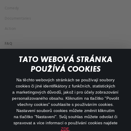
Comedy
Documentaries
Action
FAQ
My profile
TATO WEBOVÁ STRÁNKA
Important links
POUŽÍVÁ COOKIES
Na těchto webových stránkách se používají soubory
facebook
instagram
cookies či jiné identifikátory z funkčních, statistických
a marketingových důvodů, jakož i pro účely zobrazování
personalizovaného obsahu. Kliknutím na tlačítko "Povolit
youtube
všechny cookies" souhlasíte s používáním cookies.
Nastavení souborů cookies můžete změnit kliknutím
na tlačítko "Nastavení". Svůj souhlas můžete odvolat či
spravovat a více informací o používání cookies najdete
ZDE
.