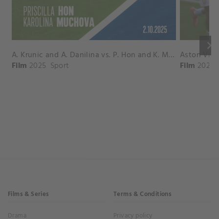
keyboard_arrow_right
A. Krunic and A. Danilina vs. P. Hon and K. Muchova Match Highlights - BEIJING_Capital Group Diamond ( October 02, 2025)
Film
2025
Sport
Film
2026
Films & Series
Terms & Conditions
Drama
Privacy policy