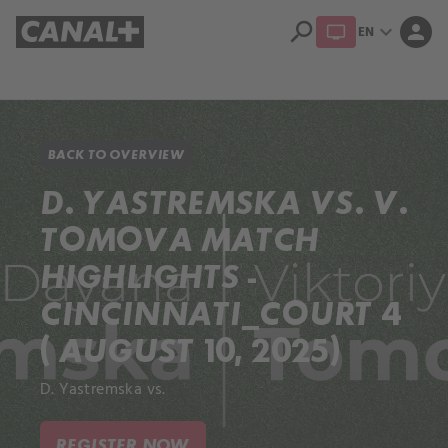
search
expand_more
person
EN
Library
Apple TV+
BACK TO OVERVIEW
D. YASTREMSKA VS. V.
TOMOVA MATCH
HIGHLIGHTS -
CINCINNATI_COURT 4
( AUGUST 10, 2025)
D. Yastremska vs.
REGISTER NOW