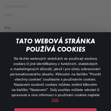
Documentaries
Action
FAQ
My profile
TATO WEBOVÁ STRÁNKA
Important links
POUŽÍVÁ COOKIES
Na těchto webových stránkách se používají soubory
facebook
instagram
cookies či jiné identifikátory z funkčních, statistických
a marketingových důvodů, jakož i pro účely zobrazování
personalizovaného obsahu. Kliknutím na tlačítko "Povolit
youtube
všechny cookies" souhlasíte s používáním cookies.
Nastavení souborů cookies můžete změnit kliknutím
na tlačítko "Nastavení". Svůj souhlas můžete odvolat či
spravovat a více informací o používání cookies najdete
ZDE
.