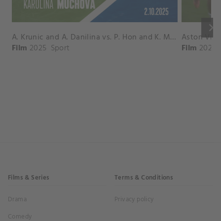
keyboard_arrow_right
A. Krunic and A. Danilina vs. P. Hon and K. Muchova Match Highlights - BEIJING_Capital Group Diamond ( October 02, 2025)
Film
2025
Sport
Film
2026
Films & Series
Terms & Conditions
Drama
Privacy policy
Comedy