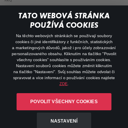
FAQ
My profile
TATO WEBOVÁ STRÁNKA
Important links
POUŽÍVÁ COOKIES
Na těchto webových stránkách se používají soubory
facebook
instagram
cookies či jiné identifikátory z funkčních, statistických
a marketingových důvodů, jakož i pro účely zobrazování
personalizovaného obsahu. Kliknutím na tlačítko "Povolit
youtube
všechny cookies" souhlasíte s používáním cookies.
Nastavení souborů cookies můžete změnit kliknutím
na tlačítko "Nastavení". Svůj souhlas můžete odvolat či
spravovat a více informací o používání cookies najdete
ZDE
.
Canal+ Luxembourg S. à r.l. se sídlem Rue Albert Borschette 4,
L-1246 Luxembourg R.C.S.
POVOLIT VŠECHNY COOKIES
Luxembourg: B 87.905
All rights reserved
NASTAVENÍ
©
2026