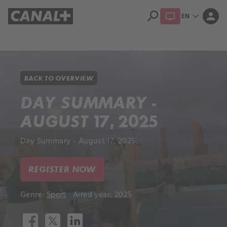
search
expand_more
person
EN
Library
Apple TV+
BACK TO OVERVIEW
DAY SUMMARY -
AUGUST 17, 2025
Day Summary - August 17, 2025.
REGISTER NOW
Genre:
Sport
Aired year: 2025