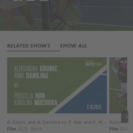
RELATED SHOWS
SHOW ALL
keyboard_arrow_right
A. Krunic and A. Danilina vs. P. Hon and K. Muchova Match Highlights - BEIJING_Capital Group Diamond ( October 02, 2025)
Film
2025
Sport
Film
2026