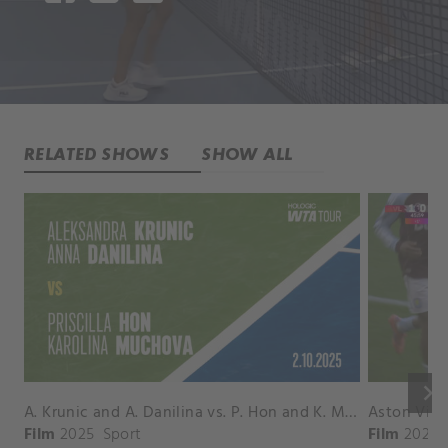
RELATED SHOWS
SHOW ALL
keyboard_arrow_right
A. Krunic and A. Danilina vs. P. Hon and K. Muchova Match Highlights - BEIJING_Capital Group Diamond ( October 02, 2025)
Film
2025
Sport
Film
2026