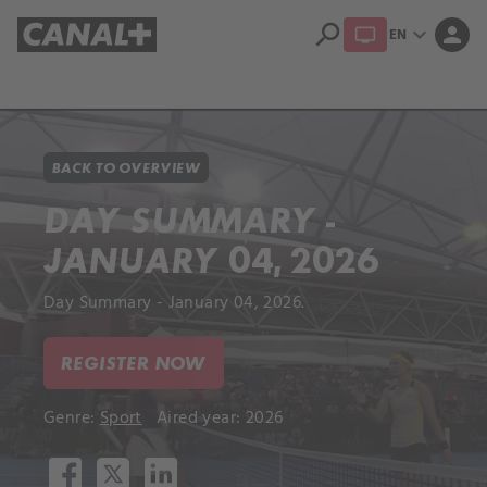
search
expand_more
person
EN
Library
Apple TV+
BACK TO OVERVIEW
DAY SUMMARY -
JANUARY 04, 2026
Day Summary - January 04, 2026.
REGISTER NOW
Genre:
Sport
Aired year: 2026