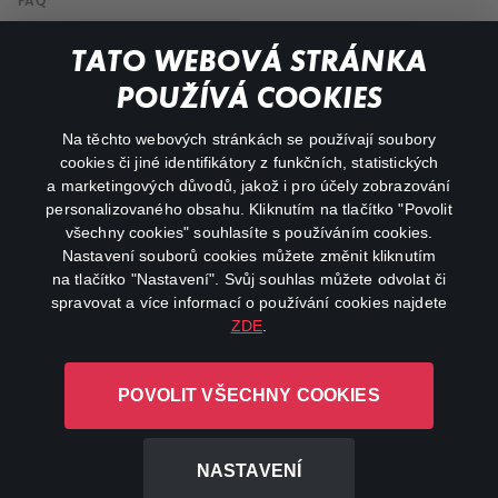
FAQ
My profile
TATO WEBOVÁ STRÁNKA
Important links
POUŽÍVÁ COOKIES
Na těchto webových stránkách se používají soubory
facebook
instagram
cookies či jiné identifikátory z funkčních, statistických
a marketingových důvodů, jakož i pro účely zobrazování
personalizovaného obsahu. Kliknutím na tlačítko "Povolit
youtube
všechny cookies" souhlasíte s používáním cookies.
Nastavení souborů cookies můžete změnit kliknutím
na tlačítko "Nastavení". Svůj souhlas můžete odvolat či
spravovat a více informací o používání cookies najdete
ZDE
.
Canal+ Luxembourg S. à r.l. se sídlem Rue Albert Borschette 4,
L-1246 Luxembourg R.C.S.
POVOLIT VŠECHNY COOKIES
Luxembourg: B 87.905
All rights reserved
NASTAVENÍ
©
2026