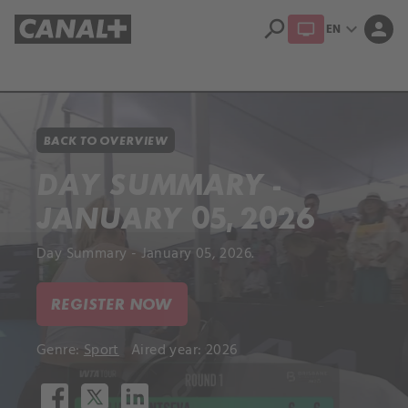
search
expand_more
person
EN
Library
Apple TV+
BACK TO OVERVIEW
DAY SUMMARY -
JANUARY 05, 2026
Day Summary - January 05, 2026.
REGISTER NOW
Genre:
Sport
Aired year: 2026