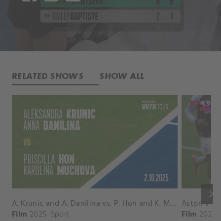
RELATED SHOWS
SHOW ALL
keyboard_arrow_right
A. Krunic and A. Danilina vs. P. Hon and K. Muchova Match Highlights - BEIJING_Capital Group Diamond ( October 02, 2025)
Film
2025
Sport
Film
2026