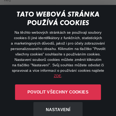
FAQ
My profile
TATO WEBOVÁ STRÁNKA
Important links
POUŽÍVÁ COOKIES
Na těchto webových stránkách se používají soubory
facebook
instagram
cookies či jiné identifikátory z funkčních, statistických
a marketingových důvodů, jakož i pro účely zobrazování
personalizovaného obsahu. Kliknutím na tlačítko "Povolit
youtube
všechny cookies" souhlasíte s používáním cookies.
Nastavení souborů cookies můžete změnit kliknutím
na tlačítko "Nastavení". Svůj souhlas můžete odvolat či
spravovat a více informací o používání cookies najdete
ZDE
.
Canal+ Luxembourg S. à r.l. se sídlem Rue Albert Borschette 4,
L-1246 Luxembourg R.C.S.
POVOLIT VŠECHNY COOKIES
Luxembourg: B 87.905
All rights reserved
NASTAVENÍ
©
2026