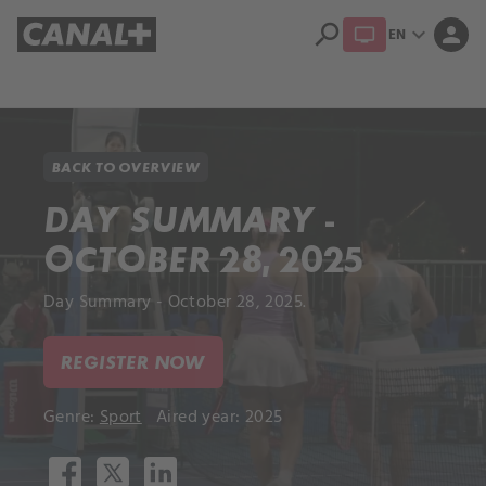
search
expand_more
person
EN
Library
Apple TV+
BACK TO OVERVIEW
DAY SUMMARY -
OCTOBER 28, 2025
Day Summary - October 28, 2025.
REGISTER NOW
Genre:
Sport
Aired year: 2025