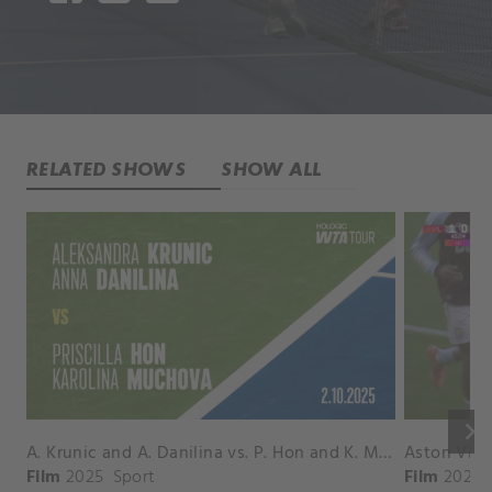
RELATED SHOWS
SHOW ALL
keyboard_arrow_right
A. Krunic and A. Danilina vs. P. Hon and K. Muchova Match Highlights - BEIJING_Capital Group Diamond ( October 02, 2025)
Film
2025
Sport
Film
2026