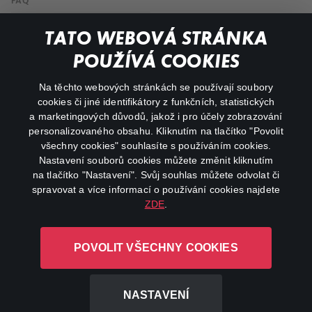
FAQ
My profile
TATO WEBOVÁ STRÁNKA
Important links
POUŽÍVÁ COOKIES
Na těchto webových stránkách se používají soubory
facebook
instagram
cookies či jiné identifikátory z funkčních, statistických
a marketingových důvodů, jakož i pro účely zobrazování
personalizovaného obsahu. Kliknutím na tlačítko "Povolit
youtube
všechny cookies" souhlasíte s používáním cookies.
Nastavení souborů cookies můžete změnit kliknutím
na tlačítko "Nastavení". Svůj souhlas můžete odvolat či
spravovat a více informací o používání cookies najdete
ZDE
.
Canal+ Luxembourg S. à r.l. se sídlem Rue Albert Borschette 4,
L-1246 Luxembourg R.C.S.
POVOLIT VŠECHNY COOKIES
Luxembourg: B 87.905
All rights reserved
NASTAVENÍ
©
2026