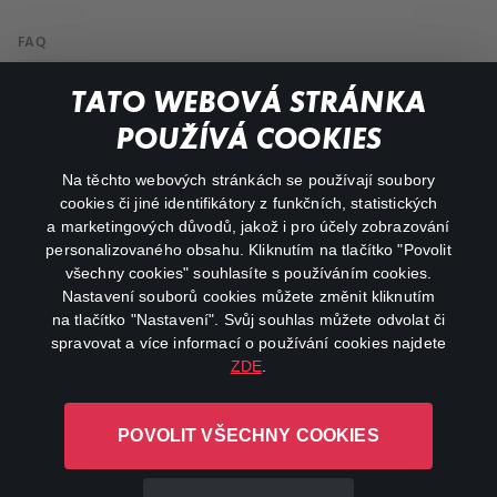
FAQ
My profile
TATO WEBOVÁ STRÁNKA
Important links
POUŽÍVÁ COOKIES
Na těchto webových stránkách se používají soubory
facebook
instagram
cookies či jiné identifikátory z funkčních, statistických
a marketingových důvodů, jakož i pro účely zobrazování
personalizovaného obsahu. Kliknutím na tlačítko "Povolit
youtube
všechny cookies" souhlasíte s používáním cookies.
Nastavení souborů cookies můžete změnit kliknutím
na tlačítko "Nastavení". Svůj souhlas můžete odvolat či
spravovat a více informací o používání cookies najdete
ZDE
.
Canal+ Luxembourg S. à r.l. se sídlem Rue Albert Borschette 4,
L-1246 Luxembourg R.C.S.
POVOLIT VŠECHNY COOKIES
Luxembourg: B 87.905
All rights reserved