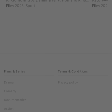
A. Krunic and A. Danilina vs. P. Hon and K. Muchova Match Highlights - BEIJING_Capital Group Diamond ( October 02, 2025)
Film
2025
Sport
Film
2026
Films & Series
Terms & Conditions
Drama
Privacy policy
Comedy
Documentaries
Action