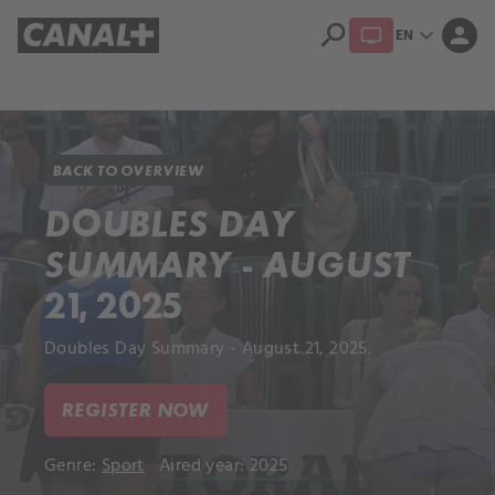
search
expand_more
person
EN
Library
Apple TV+
BACK TO OVERVIEW
DOUBLES DAY
SUMMARY - AUGUST
21, 2025
Doubles Day Summary - August 21, 2025.
REGISTER NOW
Genre:
Sport
Aired year: 2025