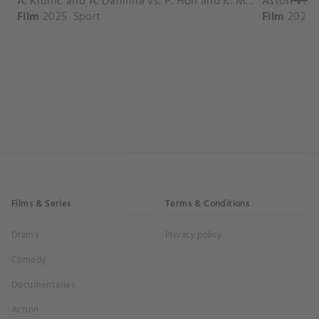
A. Krunic and A. Danilina vs. P. Hon and K. Muchova Match Highlights - BEIJING_Capital Group Diamond ( October 02, 2025)
Film
2025
Sport
Film
2026
Films & Series
Terms & Conditions
Drama
Privacy policy
Comedy
Documentaries
Action