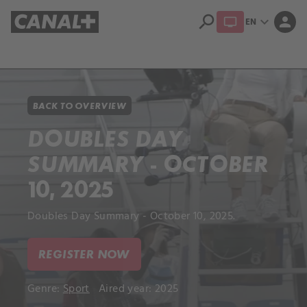
search
expand_more
person
EN
Library
Apple TV+
BACK TO OVERVIEW
DOUBLES DAY
SUMMARY - OCTOBER
10, 2025
Doubles Day Summary - October 10, 2025.
REGISTER NOW
Genre:
Sport
Aired year: 2025