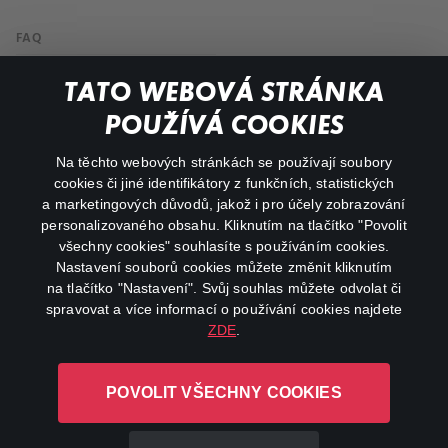
FAQ
My profile
TATO WEBOVÁ STRÁNKA
Important links
POUŽÍVÁ COOKIES
Na těchto webových stránkách se používají soubory
facebook
instagram
cookies či jiné identifikátory z funkčních, statistických
a marketingových důvodů, jakož i pro účely zobrazování
personalizovaného obsahu. Kliknutím na tlačítko "Povolit
youtube
všechny cookies" souhlasíte s používáním cookies.
Nastavení souborů cookies můžete změnit kliknutím
na tlačítko "Nastavení". Svůj souhlas můžete odvolat či
spravovat a více informací o používání cookies najdete
ZDE
.
Canal+ Luxembourg S. à r.l. se sídlem Rue Albert Borschette 4,
L-1246 Luxembourg R.C.S.
POVOLIT VŠECHNY COOKIES
Luxembourg: B 87.905
All rights reserved