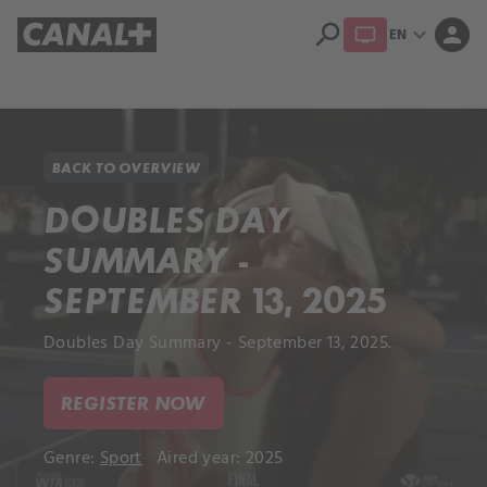
search
expand_more
person
EN
Library
Apple TV+
BACK TO OVERVIEW
DOUBLES DAY
SUMMARY -
SEPTEMBER 13, 2025
Doubles Day Summary - September 13, 2025.
REGISTER NOW
Genre:
Sport
Aired year: 2025