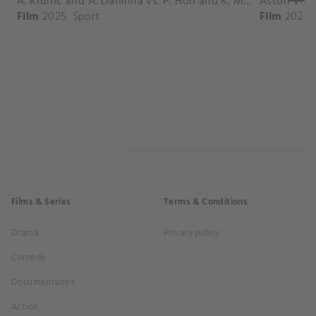
A. Krunic and A. Danilina vs. P. Hon and K. Muchova Match Highlights - BEIJING_Capital Group Diamond ( October 02, 2025)
Film
2025
Sport
Film
2026
Films & Series
Terms & Conditions
Drama
Privacy policy
Comedy
Documentaries
Action