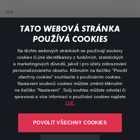
FAQ
My profile
TATO WEBOVÁ STRÁNKA
Important links
POUŽÍVÁ COOKIES
Na těchto webových stránkách se používají soubory
facebook
instagram
cookies či jiné identifikátory z funkčních, statistických
a marketingových důvodů, jakož i pro účely zobrazování
personalizovaného obsahu. Kliknutím na tlačítko "Povolit
youtube
všechny cookies" souhlasíte s používáním cookies.
Nastavení souborů cookies můžete změnit kliknutím
na tlačítko "Nastavení". Svůj souhlas můžete odvolat či
spravovat a více informací o používání cookies najdete
ZDE
.
Canal+ Luxembourg S. à r.l. se sídlem Rue Albert Borschette 4,
L-1246 Luxembourg R.C.S.
POVOLIT VŠECHNY COOKIES
Luxembourg: B 87.905
All rights reserved