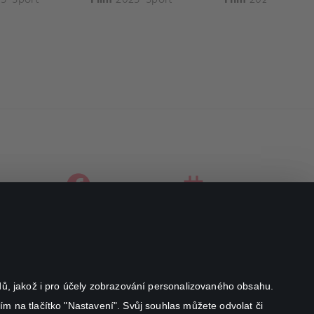
facebook
instagram
youtube
odů, jakož i pro účely zobrazování personalizovaného obsahu.
ím na tlačítko "Nastavení". Svůj souhlas můžete odvolat či