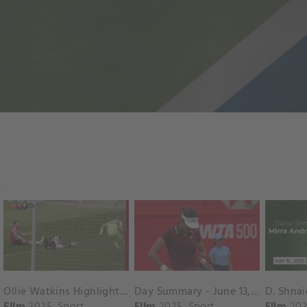
Ollie Watkins Highlights vs. Southampton
Day Summary - June 13, 2025
Film
2025
Sport
Film
2025
Sport
Film
202