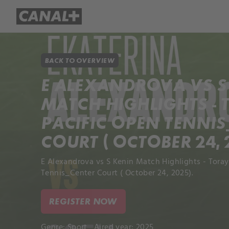
Library
Apple TV+
BACK TO OVERVIEW
E ALEXANDROVA VS S
MATCH HIGHLIGHTS -
PACIFIC OPEN TENNIS
COURT ( OCTOBER 24, 
E Alexandrova vs S Kenin Match Highlights - Toray
Tennis_Center Court ( October 24, 2025).
REGISTER NOW
Genre:
Sport
Aired year: 2025