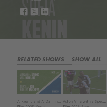
RELATED SHOWS
SHOW ALL
A. Krunic and A. Danilina vs. P. Hon and K. Muchova Match Highlights - BEIJING_Capital Group Diamond ( October 02, 2025)
Aston Villa with a Spectacular Goal vs. Nottingham Forest
Film
2025
Sport
Film
2026
Sport