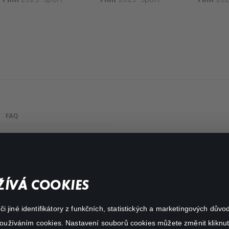
FAQ
My profile
Important links
ÍVÁ COOKIES
 jiné identifikátory z funkčních, statistických a marketingových dův
 používáním cookies. Nastavení souborů cookies můžete změnit kliknut