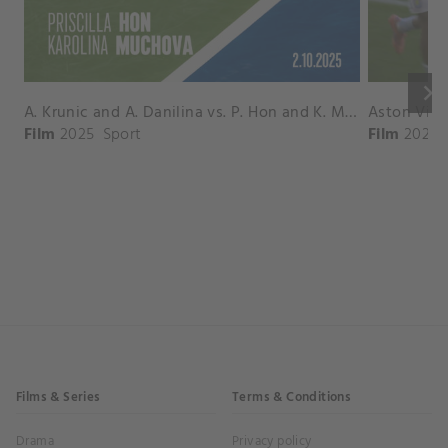
keyboard_arrow_right
A. Krunic and A. Danilina vs. P. Hon and K. Muchova Match Highlights - BEIJING_Capital Group Diamond ( October 02, 2025)
Film
2025
Sport
Film
2026
Films & Series
Terms & Conditions
Drama
Privacy policy