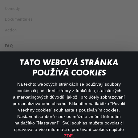
Comedy
Documentaries
Action
FAQ
My profile
TATO WEBOVÁ STRÁNKA
Important links
POUŽÍVÁ COOKIES
Na těchto webových stránkách se používají soubory
facebook
instagram
cookies či jiné identifikátory z funkčních, statistických
a marketingových důvodů, jakož i pro účely zobrazování
personalizovaného obsahu. Kliknutím na tlačítko "Povolit
youtube
všechny cookies" souhlasíte s používáním cookies.
Nastavení souborů cookies můžete změnit kliknutím
na tlačítko "Nastavení". Svůj souhlas můžete odvolat či
spravovat a více informací o používání cookies najdete
ZDE
.