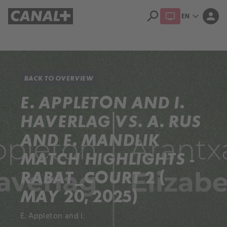
search
expand_more
person
EN
Library
Apple TV+
BACK TO OVERVIEW
E. APPLETON AND I.
HAVERLAG VS. A. RUS
AND E. MANDLIK
MATCH HIGHLIGHTS -
RABAT_COURT 2 (
MAY 20, 2025)
E. Appleton and I.