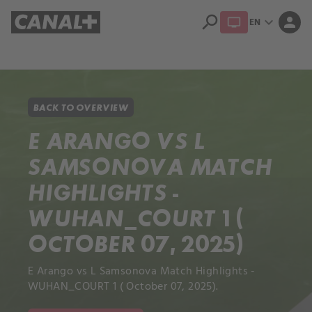
search
expand_more
person
EN
Library
Apple TV+
BACK TO OVERVIEW
E ARANGO VS L
SAMSONOVA MATCH
HIGHLIGHTS -
WUHAN_COURT 1 (
OCTOBER 07, 2025)
E Arango vs L Samsonova Match Highlights -
WUHAN_COURT 1 ( October 07, 2025).