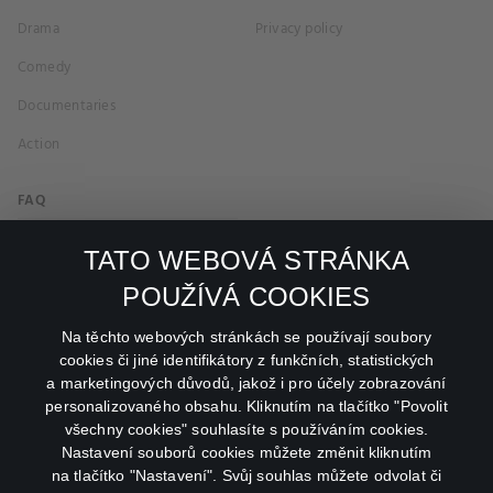
Drama
Privacy policy
Comedy
Documentaries
Action
FAQ
My profile
TATO WEBOVÁ STRÁNKA
Important links
POUŽÍVÁ COOKIES
Na těchto webových stránkách se používají soubory
facebook
instagram
cookies či jiné identifikátory z funkčních, statistických
a marketingových důvodů, jakož i pro účely zobrazování
personalizovaného obsahu. Kliknutím na tlačítko "Povolit
youtube
všechny cookies" souhlasíte s používáním cookies.
Nastavení souborů cookies můžete změnit kliknutím
na tlačítko "Nastavení". Svůj souhlas můžete odvolat či