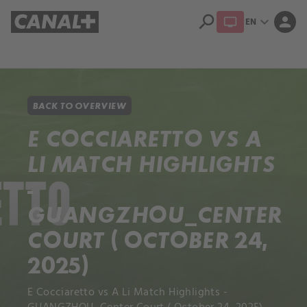
search
expand_more
person
EN
Library
Apple TV+
BACK TO OVERVIEW
E COCCIARETTO VS A
LI MATCH HIGHLIGHTS
-
GUANGZHOU_CENTER
COURT ( OCTOBER 24,
2025)
E Cocciaretto vs A Li Match Highlights -