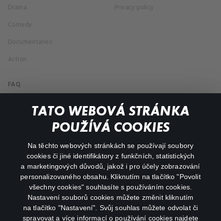
Drama
Privacy policy
Comedy
Documentaries
Action
FAQ
My profile
TATO WEBOVÁ STRÁNKA
Important links
POUŽÍVÁ COOKIES
Na těchto webových stránkách se používají soubory
facebook
instagram
cookies či jiné identifikátory z funkčních, statistických
a marketingových důvodů, jakož i pro účely zobrazování
personalizovaného obsahu. Kliknutím na tlačítko "Povolit
youtube
všechny cookies" souhlasíte s používáním cookies.
Nastavení souborů cookies můžete změnit kliknutím
na tlačítko "Nastavení". Svůj souhlas můžete odvolat či
spravovat a více informací o používání cookies najdete