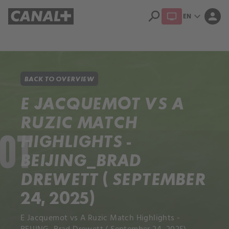
search
expand_more
person
EN
Library
Apple TV+
BACK TO OVERVIEW
E JACQUEMOT VS A
RUZIC MATCH
HIGHLIGHTS -
BEIJING_BRAD
DREWETT ( SEPTEMBER
24, 2025)
E Jacquemot vs A Ruzic Match Highlights -