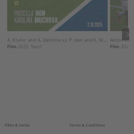
keyboard_arrow_right
A. Krunic and A. Danilina vs. P. Hon and K. Muchova Match Highlights - BEIJING_Capital Group Diamond ( October 02, 2025)
Film
2025
Sport
Film
2026
Films & Series
Terms & Conditions