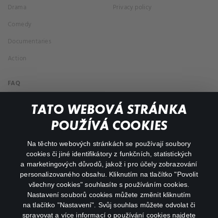
Drama
Privacy policy
Comedy
Documentaries
Action
FAQ
My profile
TATO WEBOVÁ STRÁNKA
Important links
POUŽÍVÁ COOKIES
Na těchto webových stránkách se používají soubory
facebook
instagram
cookies či jiné identifikátory z funkčních, statistických
a marketingových důvodů, jakož i pro účely zobrazování
personalizovaného obsahu. Kliknutím na tlačítko "Povolit
youtube
všechny cookies" souhlasíte s používáním cookies.
Nastavení souborů cookies můžete změnit kliknutím
na tlačítko "Nastavení". Svůj souhlas můžete odvolat či
spravovat a více informací o používání cookies najdete