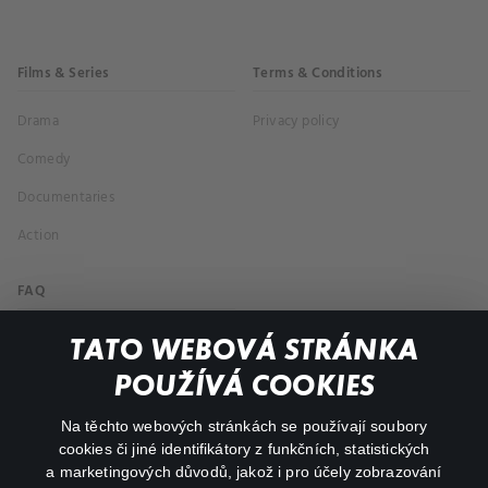
Films & Series
Terms & Conditions
Drama
Privacy policy
Comedy
Documentaries
Action
FAQ
My profile
TATO WEBOVÁ STRÁNKA
Important links
POUŽÍVÁ COOKIES
Na těchto webových stránkách se používají soubory
facebook
instagram
cookies či jiné identifikátory z funkčních, statistických
a marketingových důvodů, jakož i pro účely zobrazování