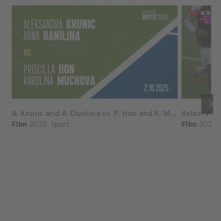
keyboard_arrow_right
A. Krunic and A. Danilina vs. P. Hon and K. Muchova Match Highlights - BEIJING_Capital Group Diamond ( October 02, 2025)
Film
2025
Sport
Film
2026