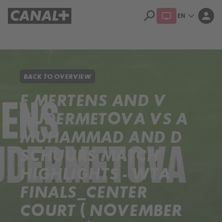
search
expand_more
person
EN
Library
Apple TV+
BACK TO OVERVIEW
E MERTENS AND V
KUDERMETOVA VS A
MUHAMMAD AND D
SCHUURS MATCH
HIGHLIGHTS - WTA
FINALS_CENTER
COURT ( NOVEMBER