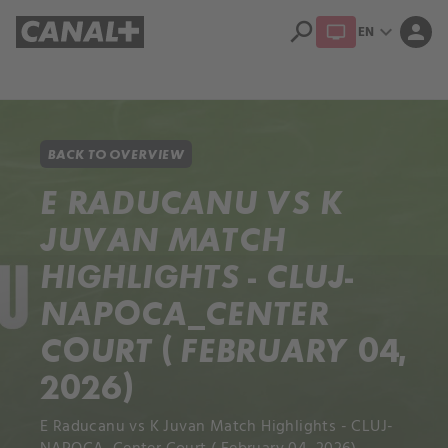
search
expand_more
person
EN
Library
Apple TV+
BACK TO OVERVIEW
E RADUCANU VS K
JUVAN MATCH
HIGHLIGHTS - CLUJ-
NAPOCA_CENTER
COURT ( FEBRUARY 04,
2026)
E Raducanu vs K Juvan Match Highlights - CLUJ-