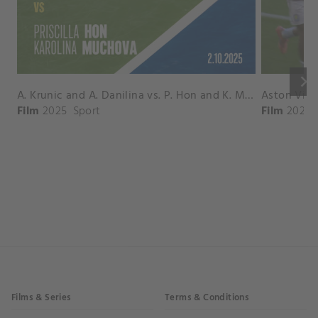
keyboard_arrow_right
A. Krunic and A. Danilina vs. P. Hon and K. Muchova Match Highlights - BEIJING_Capital Group Diamond ( October 02, 2025)
Film
2025
Sport
Film
2026
Films & Series
Terms & Conditions