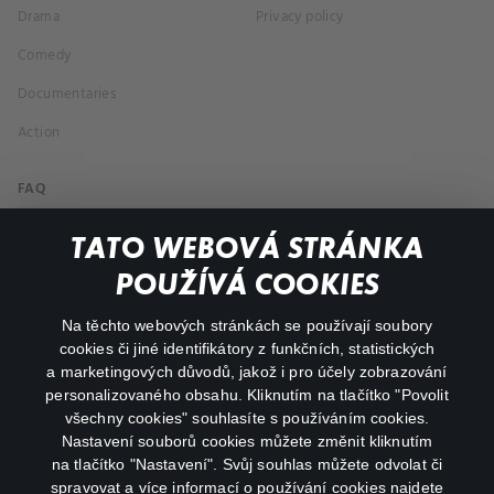
Drama
Privacy policy
Comedy
Documentaries
Action
FAQ
My profile
TATO WEBOVÁ STRÁNKA
Important links
POUŽÍVÁ COOKIES
Na těchto webových stránkách se používají soubory
facebook
instagram
cookies či jiné identifikátory z funkčních, statistických
a marketingových důvodů, jakož i pro účely zobrazování
personalizovaného obsahu. Kliknutím na tlačítko "Povolit
youtube
všechny cookies" souhlasíte s používáním cookies.
Nastavení souborů cookies můžete změnit kliknutím
na tlačítko "Nastavení". Svůj souhlas můžete odvolat či
spravovat a více informací o používání cookies najdete