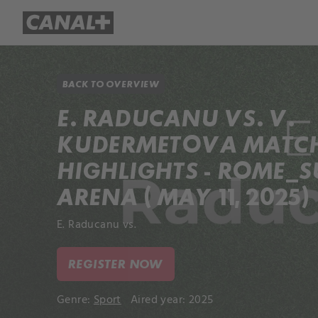
Library
Apple TV+
BACK TO OVERVIEW
E. RADUCANU VS. V.
KUDERMETOVA MATC
HIGHLIGHTS - ROME_
ARENA ( MAY 11, 2025)
E. Raducanu vs.
REGISTER NOW
Genre:
Sport
Aired year: 2025