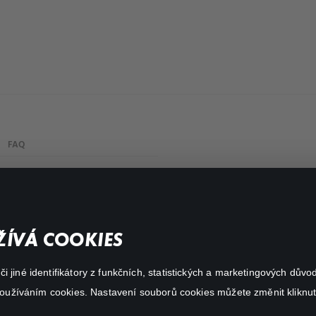
FAQ
My profile
Important links
ÍVÁ COOKIES
 jiné identifikátory z funkčních, statistických a marketingových dův
 používáním cookies. Nastavení souborů cookies můžete změnit kliknut