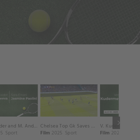
keyboard_arrow_right
D. Shnaider and M. Andreeva vs. S. Errani and J. Paolini Match Highlights - ROME_Campo Centrale ( May 16, 2025)
Chelsea Top Gk Saves vs. Crystal Palace
5
Sport
Film
2025
Sport
Film
2025
Sport