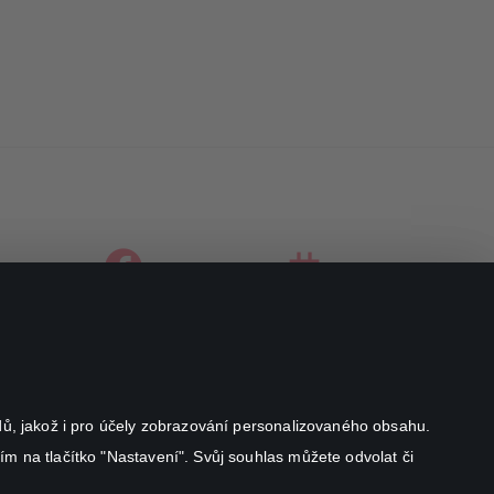
facebook
instagram
youtube
odů, jakož i pro účely zobrazování personalizovaného obsahu.
ím na tlačítko "Nastavení". Svůj souhlas můžete odvolat či
Canal+ Luxembourg S. à r.l. se sídlem Rue Albert Borschette 4,
L-1246 Luxembourg R.C.S.