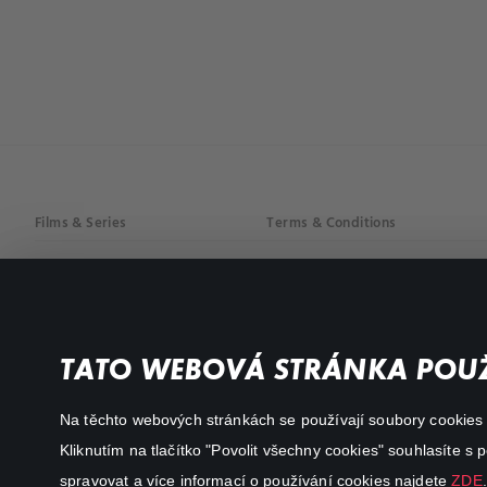
Films & Series
Terms & Conditions
Drama
Privacy policy
Comedy
Documentaries
TATO WEBOVÁ STRÁNKA POUŽ
Action
Na těchto webových stránkách se používají soubory cookies či
Kliknutím na tlačítko "Povolit všechny cookies" souhlasíte s
spravovat a více informací o používání cookies najdete
ZDE
.