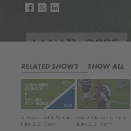
RELATED SHOWS
SHOW ALL
A. Krunic and A. Danilina vs. P. Hon and K. Muchova Match Highlights - BEIJING_Capital Group Diamond ( October 02, 2025)
Aston Villa with a Spectacular Goal vs. Nottingham Forest
Film
2025
Sport
Film
2026
Sport