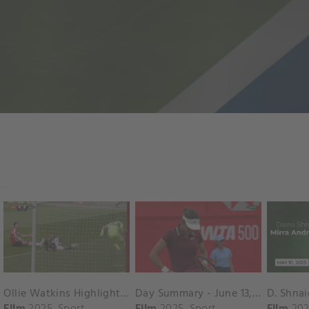
Ollie Watkins Highlights vs. Southampton
Day Summary - June 13, 2025
Film
2025
Sport
Film
2025
Sport
Film
202