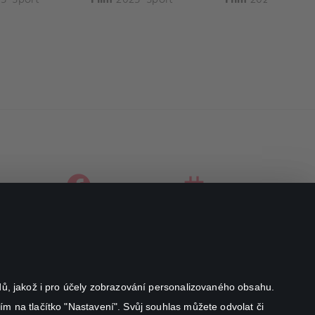
facebook
instagram
youtube
odů, jakož i pro účely zobrazování personalizovaného obsahu.
ím na tlačítko "Nastavení". Svůj souhlas můžete odvolat či