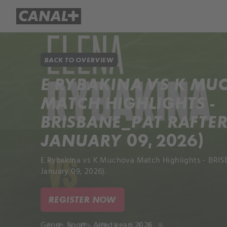
Library
Apple TV+
BACK TO OVERVIEW
E RYBAKINA VS K M
MATCH HIGHLIGHTS -
BRISBANE_PAT RAFTER
JANUARY 09, 2026)
E Rybakina vs K Muchova Match Highlights - BRIS
January 09, 2026).
REGISTER NOW
Genre:
Sport
Aired year: 2026