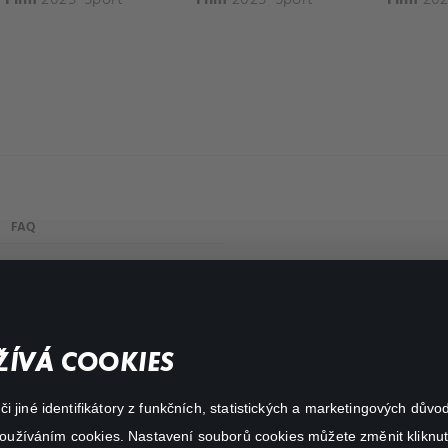
FAQ
My profile
Important links
ÍVÁ COOKIES
 jiné identifikátory z funkčních, statistických a marketingových dův
 používáním cookies. Nastavení souborů cookies můžete změnit kliknut