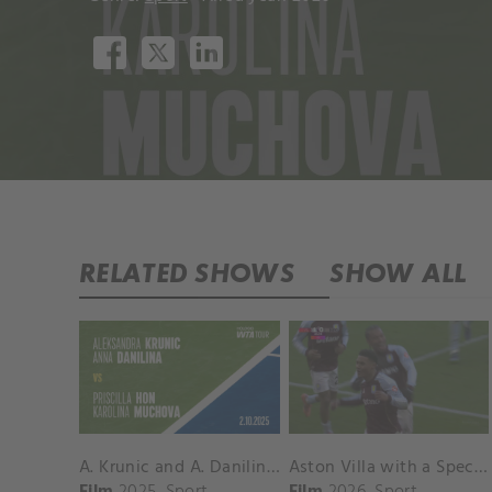
RELATED SHOWS
SHOW ALL
A. Krunic and A. Danilina vs. P. Hon and K. Muchova Match Highlights - BEIJING_Capital Group Diamond ( October 02, 2025)
Aston Villa with a Spectacular Goal vs. Nottingham Forest
Film
2025
Sport
Film
2026
Sport