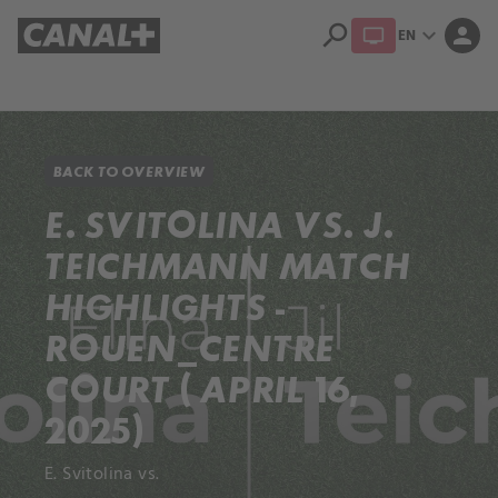
search
expand_more
person
EN
Library
Apple TV+
BACK TO OVERVIEW
E. SVITOLINA VS. J.
TEICHMANN MATCH
HIGHLIGHTS -
ROUEN_CENTRE
COURT ( APRIL 16,
2025)
E. Svitolina vs.