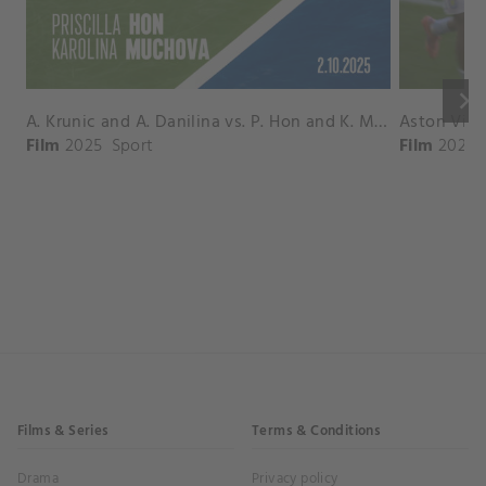
keyboard_arrow_right
A. Krunic and A. Danilina vs. P. Hon and K. Muchova Match Highlights - BEIJING_Capital Group Diamond ( October 02, 2025)
Film
2025
Sport
Film
2026
Films & Series
Terms & Conditions
Drama
Privacy policy