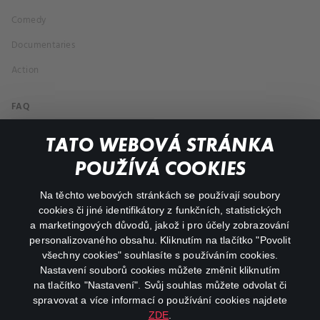
Comedy
Documentaries
Action
FAQ
My profile
TATO WEBOVÁ STRÁNKA
Important links
POUŽÍVÁ COOKIES
Na těchto webových stránkách se používají soubory
facebook
instagram
cookies či jiné identifikátory z funkčních, statistických
a marketingových důvodů, jakož i pro účely zobrazování
personalizovaného obsahu. Kliknutím na tlačítko "Povolit
youtube
všechny cookies" souhlasíte s používáním cookies.
Nastavení souborů cookies můžete změnit kliknutím
na tlačítko "Nastavení". Svůj souhlas můžete odvolat či
spravovat a více informací o používání cookies najdete
ZDE
.