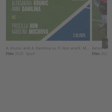
keyboard_arrow_right
A. Krunic and A. Danilina vs. P. Hon and K. Muchova Match Highlights - BEIJING_Capital Group Diamond ( October 02, 2025)
Film
2025
Sport
Film
2026