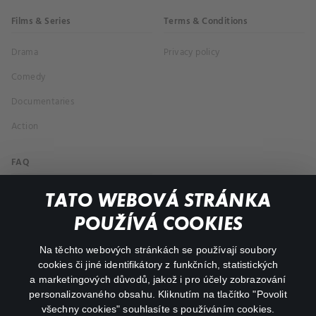
Films & Series
Terms & Conditions
Drama
Privacy policy
Comedy
Documentaries
Action
FAQ
My profile
TATO WEBOVÁ STRÁNKA
Important links
POUŽÍVÁ COOKIES
Na těchto webových stránkách se používají soubory
facebook
instagram
cookies či jiné identifikátory z funkčních, statistických
a marketingových důvodů, jakož i pro účely zobrazování
personalizovaného obsahu. Kliknutím na tlačítko "Povolit
youtube
všechny cookies" souhlasíte s používáním cookies.