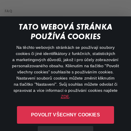
FAQ
My profile
TATO WEBOVÁ STRÁNKA
Important links
POUŽÍVÁ COOKIES
Na těchto webových stránkách se používají soubory
facebook
instagram
cookies či jiné identifikátory z funkčních, statistických
a marketingových důvodů, jakož i pro účely zobrazování
personalizovaného obsahu. Kliknutím na tlačítko "Povolit
youtube
všechny cookies" souhlasíte s používáním cookies.
Nastavení souborů cookies můžete změnit kliknutím
na tlačítko "Nastavení". Svůj souhlas můžete odvolat či
spravovat a více informací o používání cookies najdete
ZDE
.
Canal+ Luxembourg S. à r.l. se sídlem Rue Albert Borschette 4,
L-1246 Luxembourg R.C.S.
POVOLIT VŠECHNY COOKIES
Luxembourg: B 87.905
All rights reserved