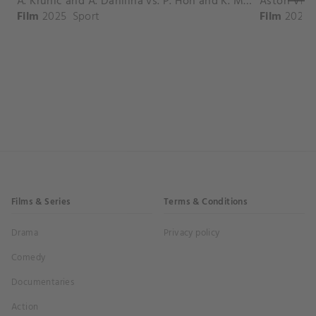
A. Krunic and A. Danilina vs. P. Hon and K. Muchova Match Highlights - BEIJING_Capital Group Diamond ( October 02, 2025)
Film
2025
Sport
Film
2026
Films & Series
Terms & Conditions
Drama
Privacy policy
Comedy
Documentaries
Action