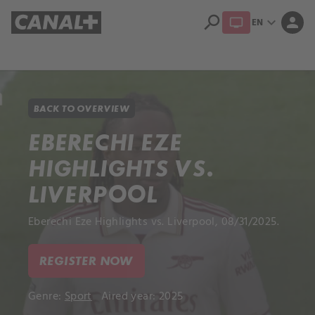
search
expand_more
person
EN
Library
Apple TV+
BACK TO OVERVIEW
EBERECHI EZE
HIGHLIGHTS VS.
LIVERPOOL
Eberechi Eze Highlights vs. Liverpool, 08/31/2025.
REGISTER NOW
Genre:
Sport
Aired year: 2025