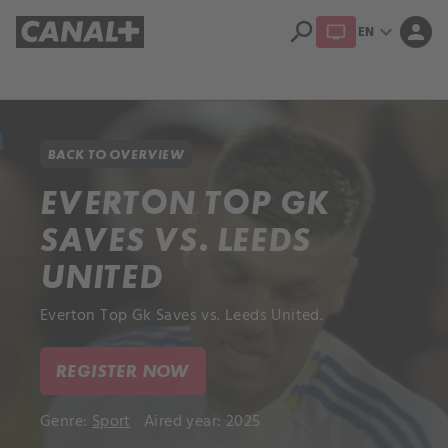
search
expand_more
person
EN
Library
Apple TV+
BACK TO OVERVIEW
EVERTON TOP GK
SAVES VS. LEEDS
UNITED
Everton Top Gk Saves vs. Leeds United.
REGISTER NOW
Genre:
Sport
Aired year: 2025