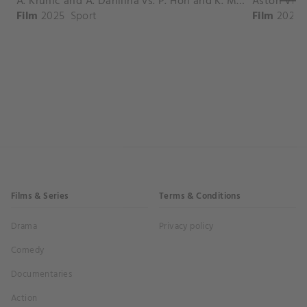
A. Krunic and A. Danilina vs. P. Hon and K. Muchova Match Highlights - BEIJING_Capital Group Diamond ( October 02, 2025)
Film
2025
Sport
Film
2026
Films & Series
Terms & Conditions
Drama
Privacy policy
Comedy
Documentaries
Action