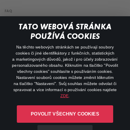
FAQ
My profile
TATO WEBOVÁ STRÁNKA
Important links
POUŽÍVÁ COOKIES
Na těchto webových stránkách se používají soubory
facebook
instagram
cookies či jiné identifikátory z funkčních, statistických
a marketingových důvodů, jakož i pro účely zobrazování
personalizovaného obsahu. Kliknutím na tlačítko "Povolit
youtube
všechny cookies" souhlasíte s používáním cookies.
Nastavení souborů cookies můžete změnit kliknutím
na tlačítko "Nastavení". Svůj souhlas můžete odvolat či
spravovat a více informací o používání cookies najdete
ZDE
.
Canal+ Luxembourg S. à r.l. se sídlem Rue Albert Borschette 4,
L-1246 Luxembourg R.C.S.
POVOLIT VŠECHNY COOKIES
Luxembourg: B 87.905
All rights reserved