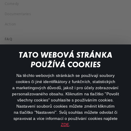
Comedy
Documentaries
Action
FAQ
My profile
TATO WEBOVÁ STRÁNKA
Important links
POUŽÍVÁ COOKIES
Na těchto webových stránkách se používají soubory
facebook
instagram
cookies či jiné identifikátory z funkčních, statistických
a marketingových důvodů, jakož i pro účely zobrazování
personalizovaného obsahu. Kliknutím na tlačítko "Povolit
youtube
všechny cookies" souhlasíte s používáním cookies.
Nastavení souborů cookies můžete změnit kliknutím
na tlačítko "Nastavení". Svůj souhlas můžete odvolat či
spravovat a více informací o používání cookies najdete
ZDE
.