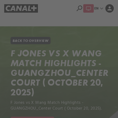
search
expand_more
person
EN
Library
Apple TV+
BACK TO OVERVIEW
F JONES VS X WANG
MATCH HIGHLIGHTS -
GUANGZHOU_CENTER
COURT ( OCTOBER 20,
2025)
F Jones vs X Wang Match Highlights -
GUANGZHOU_Center Court ( October 20, 2025).