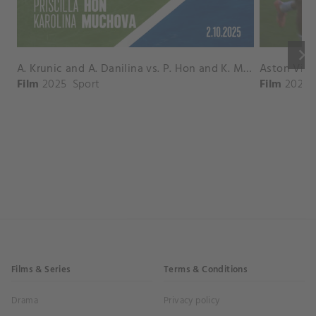
keyboard_arrow_right
A. Krunic and A. Danilina vs. P. Hon and K. Muchova Match Highlights - BEIJING_Capital Group Diamond ( October 02, 2025)
Film
2025
Sport
Film
2026
Films & Series
Terms & Conditions
Drama
Privacy policy