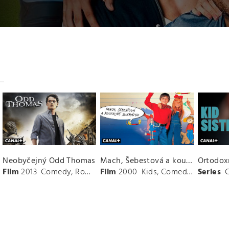
Neobyčejný Odd Thomas
Mach, Šebestová a kouzelné sluchátko
Ortodox
Film
2013
Comedy
,
Romance
Film
,
Thriller
2000
Kids
,
Comedy
,
Family
Series
,
A