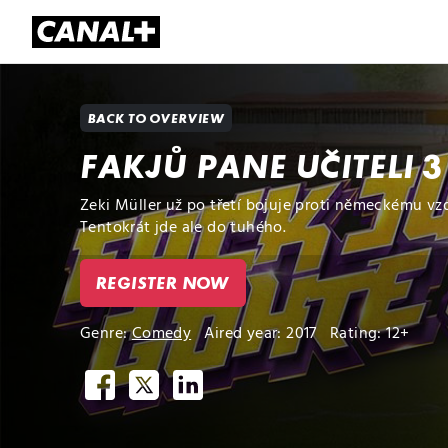
Library
Apple TV+
BACK TO OVERVIEW
FAKJŮ PANE UČITELI 3
Zeki Müller už po třetí bojuje proti německému v
Tentokrát jde ale do tuhého.
REGISTER NOW
Genre:
Comedy
Aired year: 2017
Rating: 12+