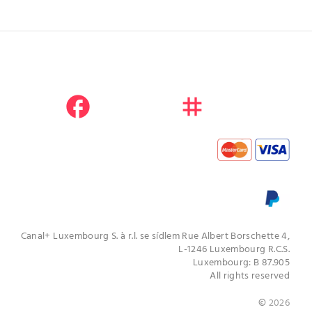
facebook
instagram
youtube
Canal+ Luxembourg S. à r.l. se sídlem Rue Albert Borschette 4,
L-1246 Luxembourg R.C.S.
Luxembourg: B 87.905
All rights reserved
©
2026