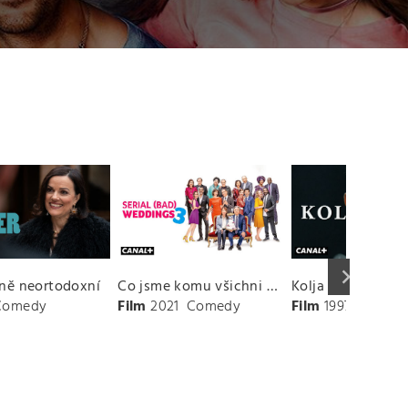
keyboard_arrow_right
ně neortodoxní
Co jsme komu všichni udělali?
Kolja
dventure
Comedy
Film
2021
Comedy
Film
1997
Comed