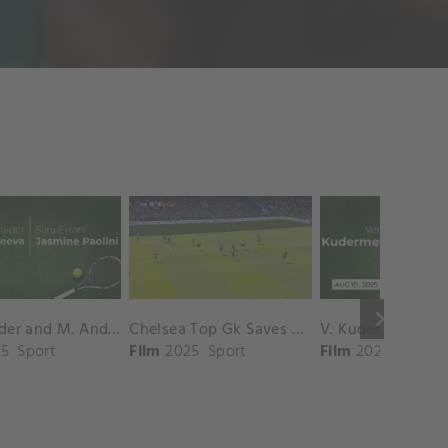
keyboard_arrow_right
D. Shnaider and M. Andreeva vs. S. Errani and J. Paolini Match Highlights - ROME_Campo Centrale ( May 16, 2025)
Chelsea Top Gk Saves vs. Crystal Palace
5
Sport
Film
2025
Sport
Film
2025
Sport