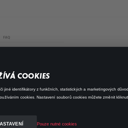
FAQ
My profile
Important links
ÍVÁ COOKIES
 jiné identifikátory z funkčních, statistických a marketingových dův
 používáním cookies. Nastavení souborů cookies můžete změnit kliknut
ASTAVENÍ
Pouze nutné cookies