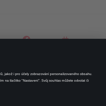
facebook
instagram
youtube
odů, jakož i pro účely zobrazování personalizovaného obsahu.
ím na tlačítko "Nastavení". Svůj souhlas můžete odvolat či
Canal+ Luxembourg S. à r.l. se sídlem Rue Albert Borschette 4,
L-1246 Luxembourg R.C.S.
Luxembourg: B 87.905
All rights reserved