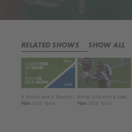
RELATED SHOWS
SHOW ALL
A. Krunic and A. Danilina vs. P. Hon and K. Muchova Match Highlights - BEIJING_Capital Group Diamond ( October 02, 2025)
Aston Villa with a Spectacular Goal vs. Nottingham Forest
Film
2025
Sport
Film
2026
Sport