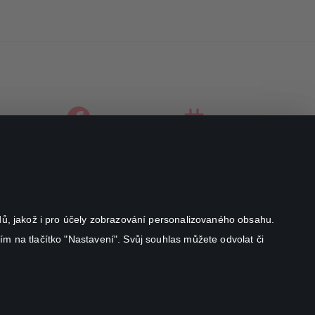
facebook
instagram
youtube
odů, jakož i pro účely zobrazování personalizovaného obsahu.
ím na tlačítko "Nastavení". Svůj souhlas můžete odvolat či
Canal+ Luxembourg S. à r.l. se sídlem Rue Albert Borschette 4,
L-1246 Luxembourg R.C.S.
Luxembourg: B 87.905
All rights reserved