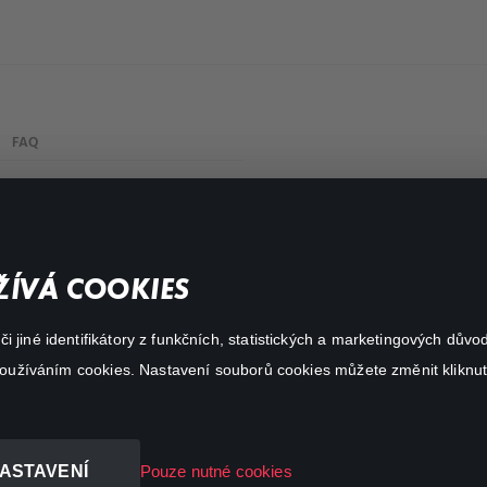
FAQ
My profile
Important links
ÍVÁ COOKIES
 jiné identifikátory z funkčních, statistických a marketingových dův
 používáním cookies. Nastavení souborů cookies můžete změnit kliknut
ASTAVENÍ
Pouze nutné cookies