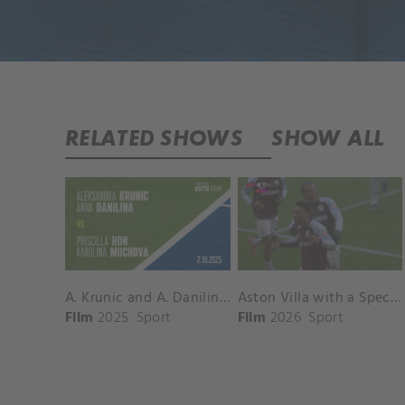
RELATED SHOWS
SHOW ALL
A. Krunic and A. Danilina vs. P. Hon and K. Muchova Match Highlights - BEIJING_Capital Group Diamond ( October 02, 2025)
Aston Villa with a Spectacular Goal vs. Nottingham Forest
Film
2025
Sport
Film
2026
Sport