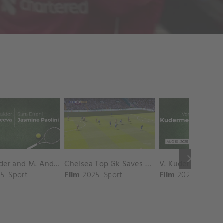
keyboard_arrow_right
D. Shnaider and M. Andreeva vs. S. Errani and J. Paolini Match Highlights - ROME_Campo Centrale ( May 16, 2025)
Chelsea Top Gk Saves vs. Crystal Palace
5
Sport
Film
2025
Sport
Film
2025
Sport