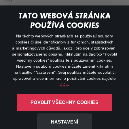
FAQ
My profile
TATO WEBOVÁ STRÁNKA
Important links
POUŽÍVÁ COOKIES
Na těchto webových stránkách se používají soubory
facebook
instagram
cookies či jiné identifikátory z funkčních, statistických
a marketingových důvodů, jakož i pro účely zobrazování
personalizovaného obsahu. Kliknutím na tlačítko "Povolit
youtube
všechny cookies" souhlasíte s používáním cookies.
Nastavení souborů cookies můžete změnit kliknutím
na tlačítko "Nastavení". Svůj souhlas můžete odvolat či
spravovat a více informací o používání cookies najdete
ZDE
.
Canal+ Luxembourg S. à r.l. se sídlem Rue Albert Borschette 4,
L-1246 Luxembourg R.C.S.
POVOLIT VŠECHNY COOKIES
Luxembourg: B 87.905
All rights reserved
NASTAVENÍ
©
2026