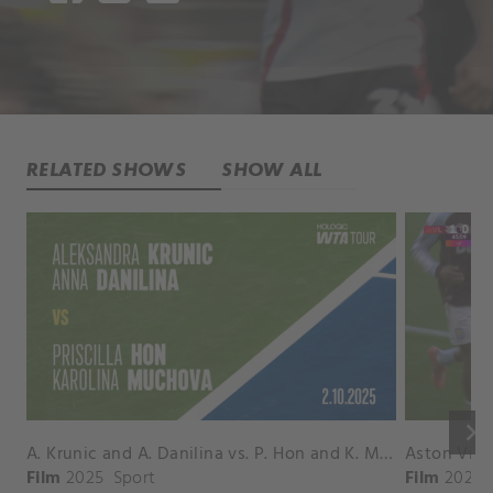
RELATED SHOWS
SHOW ALL
keyboard_arrow_right
A. Krunic and A. Danilina vs. P. Hon and K. Muchova Match Highlights - BEIJING_Capital Group Diamond ( October 02, 2025)
Film
2025
Sport
Film
2026