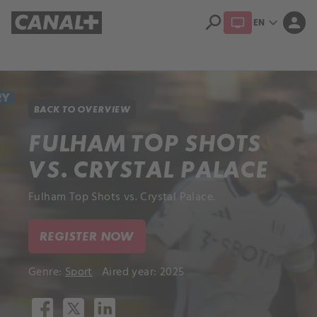
search
expand_more
person
EN
Library
Apple TV+
BACK TO OVERVIEW
FULHAM TOP SHOTS
VS. CRYSTAL PALACE
Fulham Top Shots vs. Crystal Palace.
REGISTER NOW
Genre:
Sport
Aired year: 2025