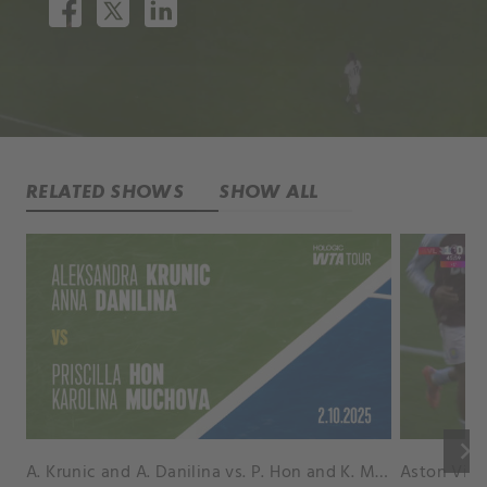
RELATED SHOWS
SHOW ALL
keyboard_arrow_right
A. Krunic and A. Danilina vs. P. Hon and K. Muchova Match Highlights - BEIJING_Capital Group Diamond ( October 02, 2025)