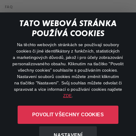
FAQ
My profile
TATO WEBOVÁ STRÁNKA
Important links
POUŽÍVÁ COOKIES
Na těchto webových stránkách se používají soubory
facebook
instagram
cookies či jiné identifikátory z funkčních, statistických
a marketingových důvodů, jakož i pro účely zobrazování
personalizovaného obsahu. Kliknutím na tlačítko "Povolit
youtube
všechny cookies" souhlasíte s používáním cookies.
Nastavení souborů cookies můžete změnit kliknutím
na tlačítko "Nastavení". Svůj souhlas můžete odvolat či
spravovat a více informací o používání cookies najdete
ZDE
.
Canal+ Luxembourg S. à r.l. se sídlem Rue Albert Borschette 4,
L-1246 Luxembourg R.C.S.
POVOLIT VŠECHNY COOKIES
Luxembourg: B 87.905
All rights reserved
NASTAVENÍ