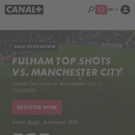
search
expand_more
person
EN
Library
Apple TV+
BACK TO OVERVIEW
FULHAM TOP SHOTS
VS. MANCHESTER CITY
Fulham Top Shots vs. Manchester City,
12/02/2025.
REGISTER NOW
Genre:
Sport
Aired year: 2025