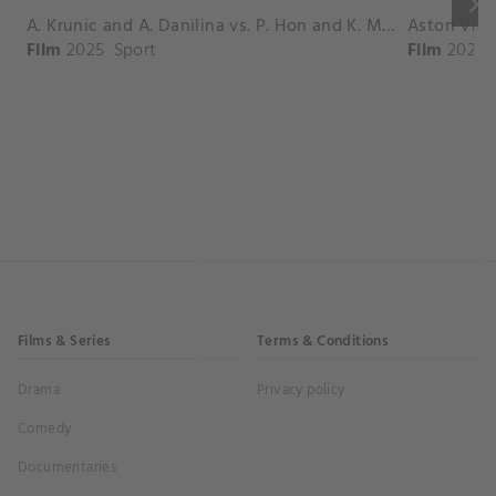
keyboard_arrow_right
A. Krunic and A. Danilina vs. P. Hon and K. Muchova Match Highlights - BEIJING_Capital Group Diamond ( October 02, 2025)
Film
2025
Sport
Film
2026
Films & Series
Terms & Conditions
Drama
Privacy policy
Comedy
Documentaries