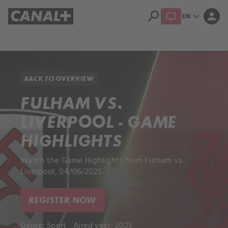
search
expand_more
person
EN
Library
Apple TV+
BACK TO OVERVIEW
FULHAM VS.
LIVERPOOL - GAME
HIGHLIGHTS
Watch the Game Highlights from Fulham vs.
Liverpool, 04/06/2025.
REGISTER NOW
Genre:
Sport
Aired year: 2025