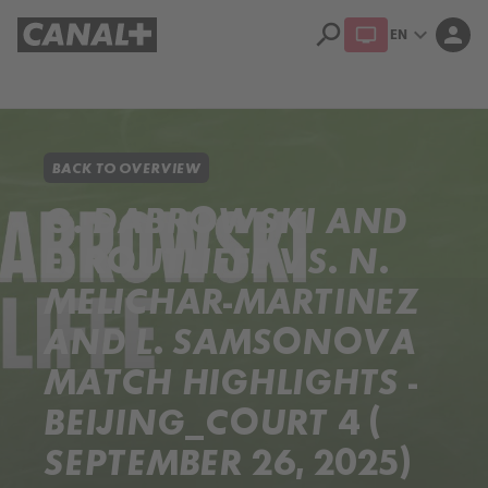
search
expand_more
person
EN
Library
Apple TV+
BACK TO OVERVIEW
G. DABROWSKI AND
E. ROUTLIFFE VS. N.
MELICHAR-MARTINEZ
AND L. SAMSONOVA
MATCH HIGHLIGHTS -
BEIJING_COURT 4 (
SEPTEMBER 26, 2025)