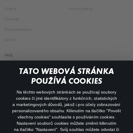
Drama
Privacy policy
Comedy
Documentaries
Action
FAQ
My profile
TATO WEBOVÁ STRÁNKA
Important links
POUŽÍVÁ COOKIES
Na těchto webových stránkách se používají soubory
facebook
instagram
cookies či jiné identifikátory z funkčních, statistických
a marketingových důvodů, jakož i pro účely zobrazování
personalizovaného obsahu. Kliknutím na tlačítko "Povolit
youtube
všechny cookies" souhlasíte s používáním cookies.
Nastavení souborů cookies můžete změnit kliknutím
na tlačítko "Nastavení". Svůj souhlas můžete odvolat či