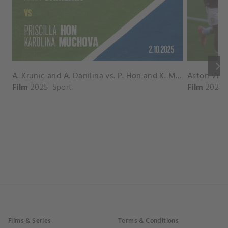
keyboard_arrow_right
A. Krunic and A. Danilina vs. P. Hon and K. Muchova Match Highlights - BEIJING_Capital Group Diamond ( October 02, 2025)
Film
2025
Sport
Film
2026
Films & Series
Terms & Conditions