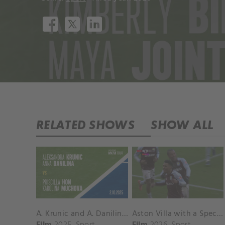
RELATED SHOWS
SHOW ALL
A. Krunic and A. Danilina vs. P. Hon and K. Muchova Match Highlights - BEIJING_Capital Group Diamond ( October 02, 2025)
Aston Villa with a Spectacular Goal vs. Nottingham Forest
Film
2025
Sport
Film
2026
Sport