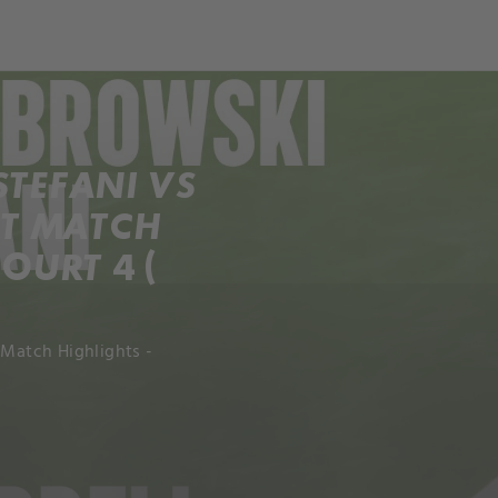
STEFANI VS
NT MATCH
OURT 4 (
 Match Highlights -