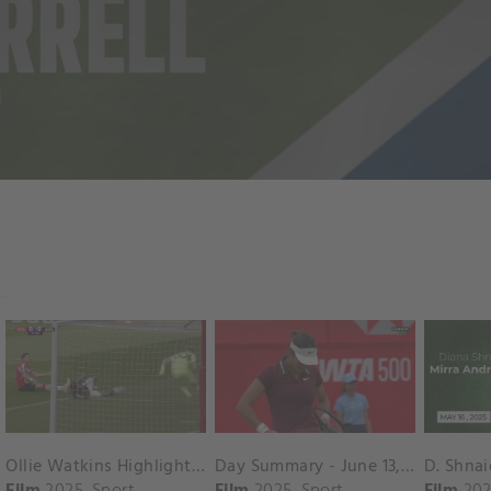
Ollie Watkins Highlights vs. Southampton
Day Summary - June 13, 2025
Film
2025
Sport
Film
2025
Sport
Film
202