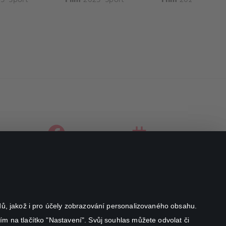
facebook
instagram
youtube
odů, jakož i pro účely zobrazování personalizovaného obsahu.
ím na tlačítko "Nastavení". Svůj souhlas můžete odvolat či