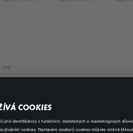
FAQ
My profile
Important links
ÍVÁ COOKIES
 jiné identifikátory z funkčních, statistických a marketingových dův
 používáním cookies. Nastavení souborů cookies můžete změnit kliknut