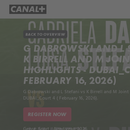
Library
Apple TV+
BACK TO OVERVIEW
G DABROWSKI AND L 
K BIRRELL AND M JOI
HIGHLIGHTS - DUBAI_C
FEBRUARY 16, 2026)
G Dabrowski and L Stefani vs K Birrell and M Joint
DUBAI_Court 4 ( February 16, 2026).
REGISTER NOW
Genre:
Sport
Aired year: 2026