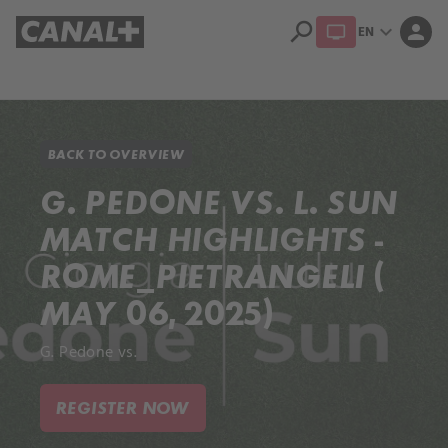
search
expand_more
person
EN
Library
Apple TV+
BACK TO OVERVIEW
G. PEDONE VS. L. SUN
MATCH HIGHLIGHTS -
ROME_PIETRANGELI (
MAY 06, 2025)
G. Pedone vs.
REGISTER NOW