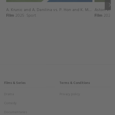
keyboard_arrow_right
A. Krunic and A. Danilina vs. P. Hon and K. Muchova Match Highlights - BEIJING_Capital Group Diamond ( October 02, 2025)
Film
2025
Sport
Film
2026
Films & Series
Terms & Conditions
Drama
Privacy policy
Comedy
Documentaries