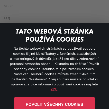
Action
FAQ
My profile
TATO WEBOVÁ STRÁNKA
Important links
POUŽÍVÁ COOKIES
Na těchto webových stránkách se používají soubory
facebook
instagram
cookies či jiné identifikátory z funkčních, statistických
a marketingových důvodů, jakož i pro účely zobrazování
personalizovaného obsahu. Kliknutím na tlačítko "Povolit
youtube
všechny cookies" souhlasíte s používáním cookies.
Nastavení souborů cookies můžete změnit kliknutím
na tlačítko "Nastavení". Svůj souhlas můžete odvolat či
spravovat a více informací o používání cookies najdete
ZDE
.
Canal+ Luxembourg S. à r.l. se sídlem Rue Albert Borschette 4,
L-1246 Luxembourg R.C.S.
POVOLIT VŠECHNY COOKIES