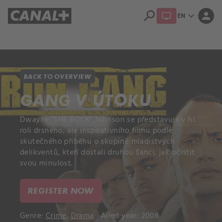
search
expand_more
person
EN
Library
Apple TV+
BACK TO OVERVIEW
GANG V ÚTOKU
Dwayne "THE ROCK" Johnson se představuje v hl.
roli drsného, ale inspirativního filmu podle
skutečného příběhu o skupině mladistvých
delikventů, kteří dostali druhou šanci, jak očistit
svou minulost.
REGISTER NOW
Genre:
Crime
,
Drama
Aired year: 2006