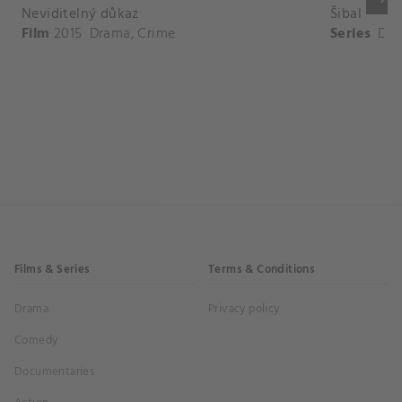
Neviditelný důkaz
Šibal
Film
2015
Drama
,
Crime
Series
Dr
Films & Series
Terms & Conditions
Drama
Privacy policy
Comedy
Documentaries