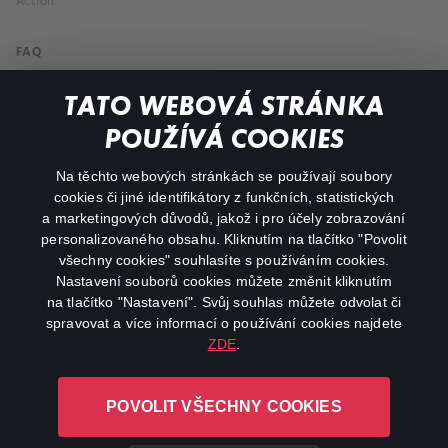
Action
FAQ
My profile
TATO WEBOVÁ STRÁNKA
Important links
POUŽÍVÁ COOKIES
Na těchto webových stránkách se používají soubory
facebook
instagram
cookies či jiné identifikátory z funkčních, statistických
a marketingových důvodů, jakož i pro účely zobrazování
personalizovaného obsahu. Kliknutím na tlačítko "Povolit
youtube
všechny cookies" souhlasíte s používáním cookies.
Nastavení souborů cookies můžete změnit kliknutím
na tlačítko "Nastavení". Svůj souhlas můžete odvolat či
spravovat a více informací o používání cookies najdete
ZDE
.
Canal+ Luxembourg S. à r.l. se sídlem Rue Albert Borschette 4,
L-1246 Luxembourg R.C.S.
POVOLIT VŠECHNY COOKIES
Luxembourg: B 87.905
All rights reserved