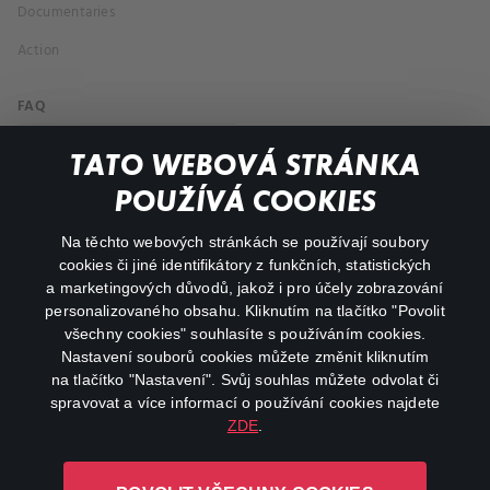
Documentaries
Action
FAQ
My profile
TATO WEBOVÁ STRÁNKA
Important links
POUŽÍVÁ COOKIES
Na těchto webových stránkách se používají soubory
facebook
instagram
cookies či jiné identifikátory z funkčních, statistických
a marketingových důvodů, jakož i pro účely zobrazování
personalizovaného obsahu. Kliknutím na tlačítko "Povolit
youtube
všechny cookies" souhlasíte s používáním cookies.
Nastavení souborů cookies můžete změnit kliknutím
na tlačítko "Nastavení". Svůj souhlas můžete odvolat či
spravovat a více informací o používání cookies najdete
ZDE
.
Canal+ Luxembourg S. à r.l. se sídlem Rue Albert Borschette 4,