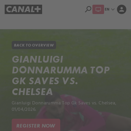
search
expand_more
person
EN
Library
Apple TV+
BACK TO OVERVIEW
GIANLUIGI
DONNARUMMA TOP
GK SAVES VS.
CHELSEA
Gianluigi Donnarumma Top Gk Saves vs. Chelsea,
01/04/2026.
REGISTER NOW