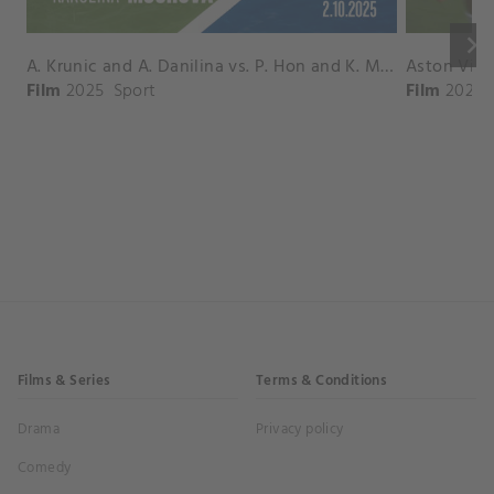
keyboard_arrow_right
A. Krunic and A. Danilina vs. P. Hon and K. Muchova Match Highlights - BEIJING_Capital Group Diamond ( October 02, 2025)
Film
2025
Sport
Film
2026
Films & Series
Terms & Conditions
Drama
Privacy policy
Comedy