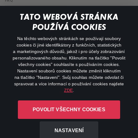
FAQ
My profile
TATO WEBOVÁ STRÁNKA
Important links
POUŽÍVÁ COOKIES
Na těchto webových stránkách se používají soubory
facebook
instagram
cookies či jiné identifikátory z funkčních, statistických
a marketingových důvodů, jakož i pro účely zobrazování
personalizovaného obsahu. Kliknutím na tlačítko "Povolit
youtube
všechny cookies" souhlasíte s používáním cookies.
Nastavení souborů cookies můžete změnit kliknutím
na tlačítko "Nastavení". Svůj souhlas můžete odvolat či
spravovat a více informací o používání cookies najdete
ZDE
.
Canal+ Luxembourg S. à r.l. se sídlem Rue Albert Borschette 4,
L-1246 Luxembourg R.C.S.
POVOLIT VŠECHNY COOKIES
Luxembourg: B 87.905
All rights reserved
NASTAVENÍ
©
2026