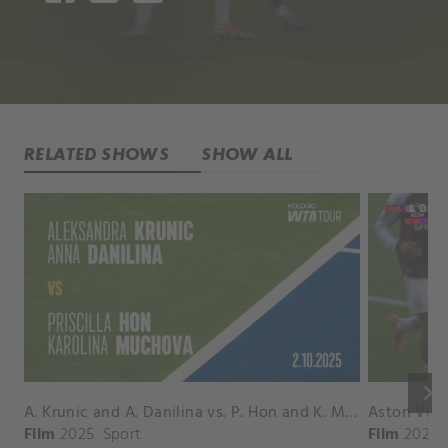
RELATED SHOWS
SHOW ALL
keyboard_arrow_right
A. Krunic and A. Danilina vs. P. Hon and K. Muchova Match Highlights - BEIJING_Capital Group Diamond ( October 02, 2025)
Film
2025
Sport
Film
2026