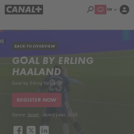
search
expand_more
person
EN
Library
Apple TV+
BACK TO OVERVIEW
GOAL BY ERLING
HAALAND
Goal by Erling Haaland.
REGISTER NOW
Genre:
Sport
Aired year: 2025