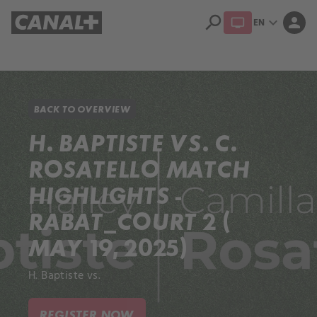
search
expand_more
person
EN
Library
Apple TV+
BACK TO OVERVIEW
H. BAPTISTE VS. C.
ROSATELLO MATCH
HIGHLIGHTS -
RABAT_COURT 2 (
MAY 19, 2025)
H. Baptiste vs.
REGISTER NOW