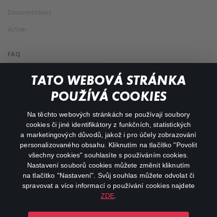
Documentaries
Action
FAQ
My profile
TATO WEBOVÁ STRÁNKA
Important links
POUŽÍVÁ COOKIES
Na těchto webových stránkách se používají soubory
facebook
instagram
cookies či jiné identifikátory z funkčních, statistických
a marketingových důvodů, jakož i pro účely zobrazování
personalizovaného obsahu. Kliknutím na tlačítko "Povolit
youtube
všechny cookies" souhlasíte s používáním cookies.
Nastavení souborů cookies můžete změnit kliknutím
na tlačítko "Nastavení". Svůj souhlas můžete odvolat či
spravovat a více informací o používání cookies najdete
ZDE
.