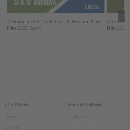
keyboard_arrow_right
A. Krunic and A. Danilina vs. P. Hon and K. Muchova Match Highlights - BEIJING_Capital Group Diamond ( October 02, 2025)
Film
2025
Sport
Film
2026
Films & Series
Terms & Conditions
Drama
Privacy policy
Comedy