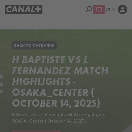
search
expand_more
person
EN
Library
Apple TV+
BACK TO OVERVIEW
H BAPTISTE VS L
FERNANDEZ MATCH
HIGHLIGHTS -
OSAKA_CENTER (
OCTOBER 14, 2025)
H Baptiste vs L Fernandez Match Highlights -
OSAKA_Center ( October 14, 2025).