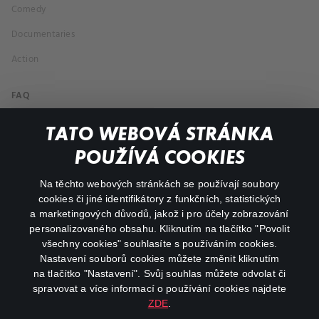
Comedy
Documentaries
Action
FAQ
My profile
TATO WEBOVÁ STRÁNKA
Important links
POUŽÍVÁ COOKIES
Na těchto webových stránkách se používají soubory
facebook
instagram
cookies či jiné identifikátory z funkčních, statistických
a marketingových důvodů, jakož i pro účely zobrazování
personalizovaného obsahu. Kliknutím na tlačítko "Povolit
youtube
všechny cookies" souhlasíte s používáním cookies.
Nastavení souborů cookies můžete změnit kliknutím
na tlačítko "Nastavení". Svůj souhlas můžete odvolat či
spravovat a více informací o používání cookies najdete
ZDE
.