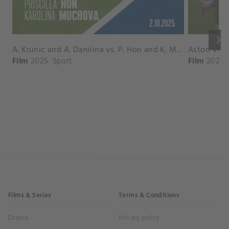
keyboard_arrow_right
A. Krunic and A. Danilina vs. P. Hon and K. Muchova Match Highlights - BEIJING_Capital Group Diamond ( October 02, 2025)
Film
2025
Sport
Film
2026
Films & Series
Terms & Conditions
Drama
Privacy policy