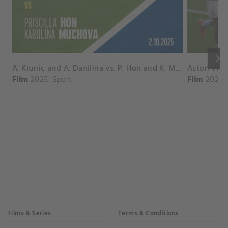
keyboard_arrow_right
A. Krunic and A. Danilina vs. P. Hon and K. Muchova Match Highlights - BEIJING_Capital Group Diamond ( October 02, 2025)
Film
2025
Sport
Film
2026
Films & Series
Terms & Conditions