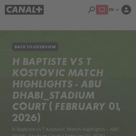
search
expand_more
person
EN
Library
Apple TV+
BACK TO OVERVIEW
H BAPTISTE VS T
KOSTOVIC MATCH
HIGHLIGHTS - ABU
DHABI_STADIUM
COURT ( FEBRUARY 01,
2026)
H Baptiste vs T Kostovic Match Highlights - ABU