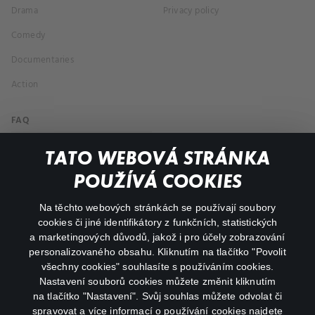
Drama
Privacy policy
Comedy
Documentaries
Action
FAQ
My profile
TATO WEBOVÁ STRÁNKA
Important links
POUŽÍVÁ COOKIES
Na těchto webových stránkách se používají soubory
facebook
instagram
cookies či jiné identifikátory z funkčních, statistických
a marketingových důvodů, jakož i pro účely zobrazování
personalizovaného obsahu. Kliknutím na tlačítko "Povolit
youtube
všechny cookies" souhlasíte s používáním cookies.
Nastavení souborů cookies můžete změnit kliknutím
na tlačítko "Nastavení". Svůj souhlas můžete odvolat či
spravovat a více informací o používání cookies najdete