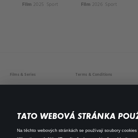
Film
2025
Sport
Film
2026
Sport
Films & Series
Terms & Conditions
Drama
Privacy policy
Comedy
Documentaries
TATO WEBOVÁ STRÁNKA POUŽ
Action
Na těchto webových stránkách se používají soubory cookies či