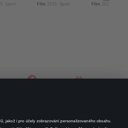
5
Sport
Film
2025
Sport
Film
2025
Sport
facebook
instagram
youtube
odů, jakož i pro účely zobrazování personalizovaného obsahu.