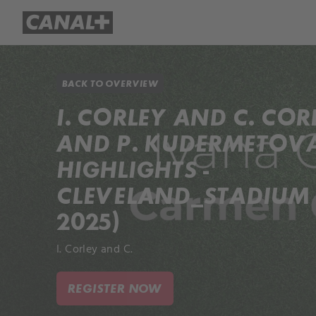
Library
Apple TV+
BACK TO OVERVIEW
I. CORLEY AND C. CORL
AND P. KUDERMETOV
HIGHLIGHTS -
CLEVELAND_STADIUM (
2025)
I. Corley and C.
REGISTER NOW