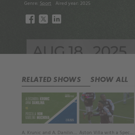
Genre:
Sport
Aired year: 2025
RELATED SHOWS
SHOW ALL
A. Krunic and A. Danilina vs. P. Hon and K. Muchova Match Highlights - BEIJING_Capital Group Diamond ( October 02, 2025)
Aston Villa with a Spectacular Goal vs. Nottingham Forest