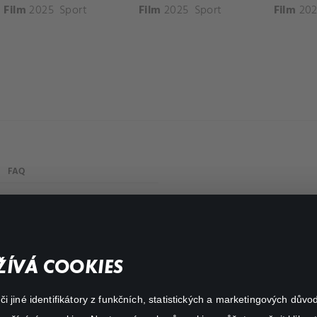
Film
2025
Sport
Film
2025
Sport
Film
202
FAQ
My profile
Important links
ÍVÁ COOKIES
 jiné identifikátory z funkčních, statistických a marketingových dův