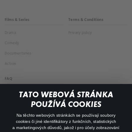
Films & Series
Terms & Conditions
Drama
Privacy policy
Comedy
Documentaries
Action
FAQ
My profile
TATO WEBOVÁ STRÁNKA
Important links
POUŽÍVÁ COOKIES
Na těchto webových stránkách se používají soubory
facebook
instagram
cookies či jiné identifikátory z funkčních, statistických
a marketingových důvodů, jakož i pro účely zobrazování