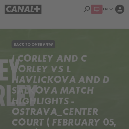
search
expand_more
person
EN
Library
Apple TV+
BACK TO OVERVIEW
I CORLEY AND C
CORLEY VS L
HAVLICKOVA AND D
SALKOVA MATCH
HIGHLIGHTS -
OSTRAVA_CENTER
COURT ( FEBRUARY 05,