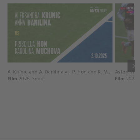
keyboard_arrow_right
A. Krunic and A. Danilina vs. P. Hon and K. Muchova Match Highlights - BEIJING_Capital Group Diamond ( October 02, 2025)
Film
2025
Sport
Film
2026