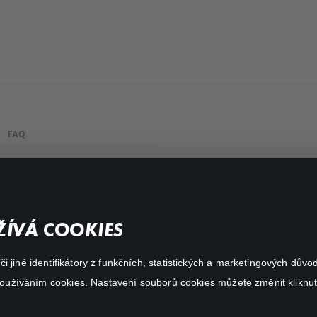
FAQ
My profile
Important links
ÍVÁ COOKIES
 jiné identifikátory z funkčních, statistických a marketingových dův
 používáním cookies. Nastavení souborů cookies můžete změnit kliknut