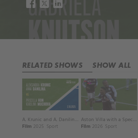
RELATED SHOWS
SHOW ALL
A. Krunic and A. Danilina vs. P. Hon and K. Muchova Match Highlights - BEIJING_Capital Group Diamond ( October 02, 2025)
Aston Villa with a Spectacular Goal vs. Nottingham Forest
Film
2025
Sport
Film
2026
Sport