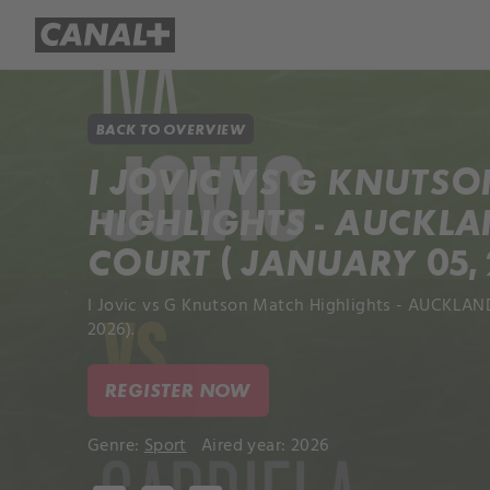
Library
Apple TV+
BACK TO OVERVIEW
I JOVIC VS G KNUTS
HIGHLIGHTS - AUCKL
COURT ( JANUARY 05, 
I Jovic vs G Knutson Match Highlights - AUCKLAND
2026).
REGISTER NOW
Genre:
Sport
Aired year: 2026