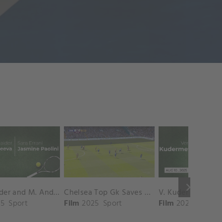
keyboard_arrow_right
D. Shnaider and M. Andreeva vs. S. Errani and J. Paolini Match Highlights - ROME_Campo Centrale ( May 16, 2025)
Chelsea Top Gk Saves vs. Crystal Palace
5
Sport
Film
2025
Sport
Film
2025
Sport